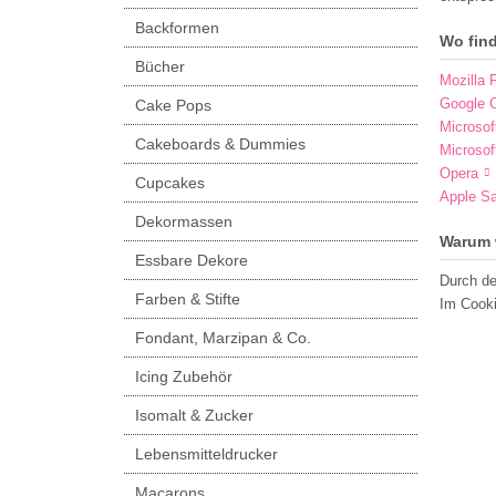
Backformen
Wo fin
Bücher
Mozilla F
Google 
Cake Pops
Microsof
Cakeboards & Dummies
Microsof
Opera
Cupcakes
Apple Sa
Dekormassen
Warum 
Essbare Dekore
Durch de
Farben & Stifte
Im Cooki
Fondant, Marzipan & Co.
Icing Zubehör
Isomalt & Zucker
Lebensmitteldrucker
Macarons