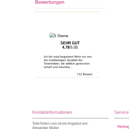
Bewertungen
SEHR GUT
4.78
/5.00
Ich bin total begeistert Nicht nur von
der erstklassigen Qualität der
Tortenbilder, die wirklich gestochen
scharf und traumha...
712 Bewert.
Kontaktinformationen
Service
TolleTorten.com ist ein Angebot von:
Vertra
Alexander Müller