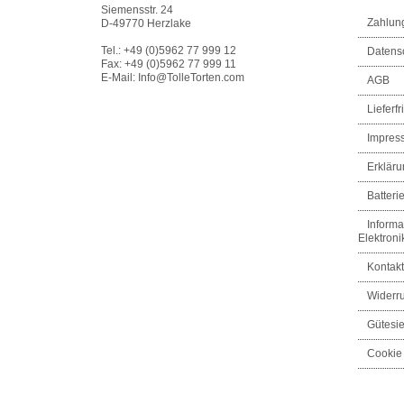
Siemensstr. 24
Zahlun
D-49770 Herzlake
Tel.: +49 (0)5962 77 999 12
Datens
Fax: +49 (0)5962 77 999 11
E-Mail: Info@TolleTorten.com
AGB
Lieferfri
Impres
Erkläru
Batteri
Informa
Elektroni
Kontakt
Widerru
Gütesi
Cookie 