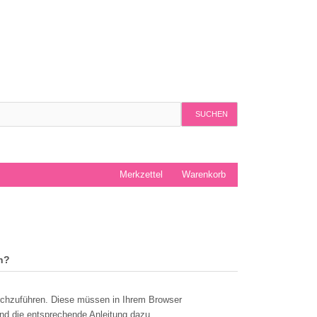
SUCHEN
Merkzettel
Warenkorb
n?
rchzuführen. Diese müssen in Ihrem Browser
nd die entsprechende Anleitung dazu.