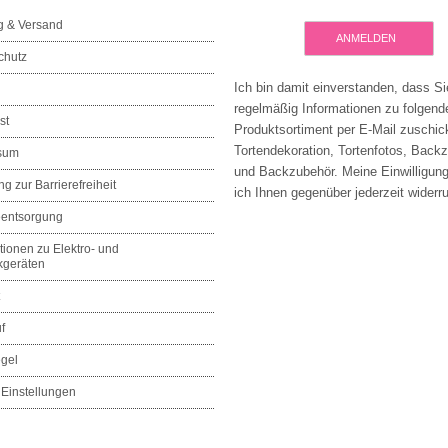
g & Versand
ANMELDEN
chutz
Ich bin damit einverstanden, dass Si
regelmäßig Informationen zu folgen
st
Produktsortiment per E-Mail zuschic
Tortendekoration, Tortenfotos, Back
sum
und Backzubehör. Meine Einwilligun
ng zur Barrierefreiheit
ich Ihnen gegenüber jederzeit widerru
eentsorgung
tionen zu Elektro- und
kgeräten
f
egel
Einstellungen