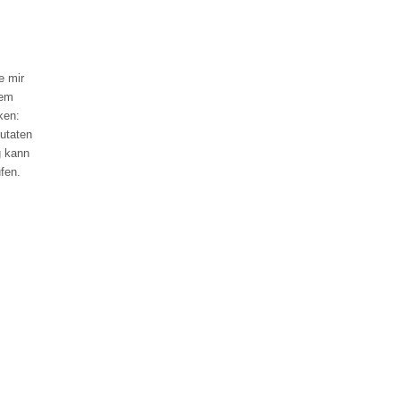
e mir
dem
ken:
zutaten
g kann
fen.