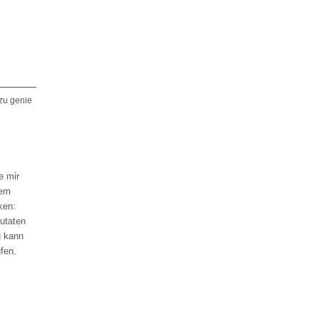
zu genie
e mir
dem
ken:
zutaten
g kann
fen.