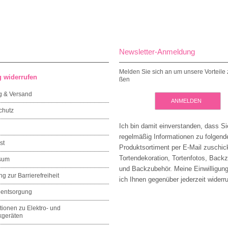
Newsletter-Anmeldung
Melden Sie sich an um unsere Vorteile 
g widerrufen
ßen
g & Versand
ANMELDEN
chutz
Ich bin damit einverstanden, dass Si
regelmäßig Informationen zu folgen
st
Produktsortiment per E-Mail zuschic
Tortendekoration, Tortenfotos, Back
sum
und Backzubehör. Meine Einwilligun
ng zur Barrierefreiheit
ich Ihnen gegenüber jederzeit widerru
eentsorgung
tionen zu Elektro- und
kgeräten