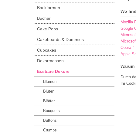
Backformen
Wo fin
Bücher
Mozilla F
Google 
Cake Pops
Microsof
Cakeboards & Dummies
Microsof
Opera
Cupcakes
Apple Sa
Dekormassen
Warum 
Essbare Dekore
Durch de
Blumen
Im Cooki
Blüten
Blätter
Bouquets
Buttons
Crumbs