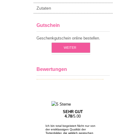
Zutaten
Gutschein
Geschenkgutschein online bestellen.
WEITER
Bewertungen
SEHR GUT
4.78
/5.00
Ich bin total begeistert Nicht nur von
der erstklassigen Qualität der
Tortenbilder, die wirklich gestochen