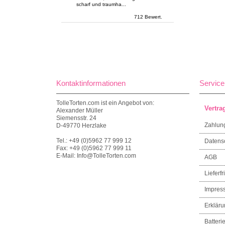
scharf und traumha...
712 Bewert.
Kontaktinformationen
Service
TolleTorten.com ist ein Angebot von:
Vertra
Alexander Müller
Siemensstr. 24
Zahlun
D-49770 Herzlake
Tel.: +49 (0)5962 77 999 12
Datens
Fax: +49 (0)5962 77 999 11
E-Mail: Info@TolleTorten.com
AGB
Lieferfri
Impres
Erkläru
Batteri