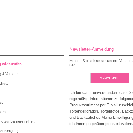
Newsletter-Anmeldung
Melden Sie sich an um unsere Vorteile 
g widerrufen
ßen
g & Versand
ANMELDEN
chutz
Ich bin damit einverstanden, dass Si
regelmäßig Informationen zu folgen
st
Produktsortiment per E-Mail zuschic
Tortendekoration, Tortenfotos, Back
sum
und Backzubehör. Meine Einwilligun
ng zur Barrierefreiheit
ich Ihnen gegenüber jederzeit widerru
eentsorgung