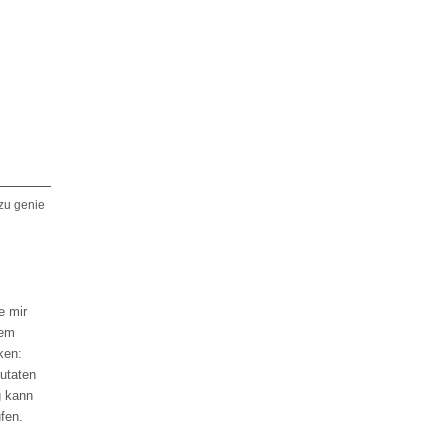
zu genie
e mir
dem
ken:
zutaten
g kann
fen.