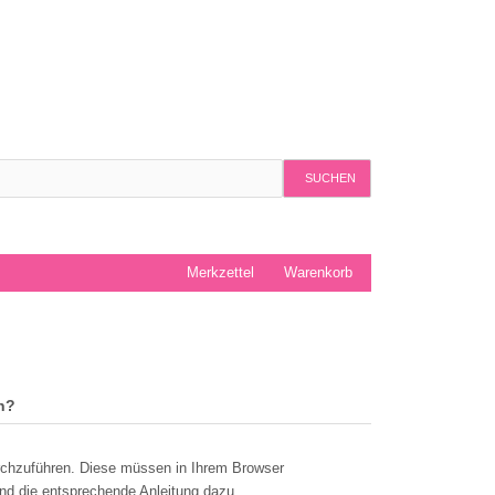
SUCHEN
Merkzettel
Warenkorb
n?
rchzuführen. Diese müssen in Ihrem Browser
nd die entsprechende Anleitung dazu.