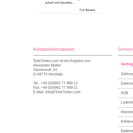
scharf und traumha...
712 Bewert.
Kontaktinformationen
Service
TolleTorten.com ist ein Angebot von:
Vertra
Alexander Müller
Siemensstr. 24
Zahlun
D-49770 Herzlake
Tel.: +49 (0)5962 77 999 12
Datens
Fax: +49 (0)5962 77 999 11
E-Mail: Info@TolleTorten.com
AGB
Lieferfri
Impres
Erkläru
Batteri