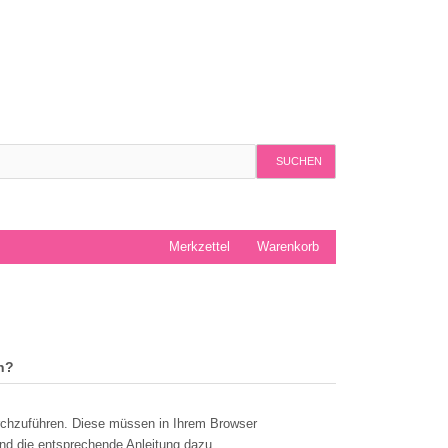
SUCHEN
Merkzettel
Warenkorb
n?
rchzuführen. Diese müssen in Ihrem Browser
nd die entsprechende Anleitung dazu.