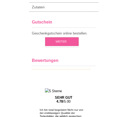
Zutaten
Gutschein
Geschenkgutschein online bestellen.
WEITER
Bewertungen
SEHR GUT
4.78
/5.00
Ich bin total begeistert Nicht nur von
der erstklassigen Qualität der
Tortenbilder, die wirklich gestochen