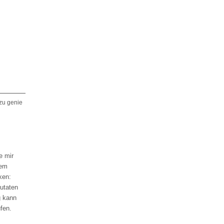
zu genie
e mir
dem
ken:
zutaten
g kann
fen.