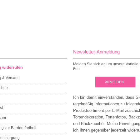
Newsletter-Anmeldung
Melden Sie sich an um unsere Vorteile 
g widerrufen
ßen
g & Versand
ANMELDEN
chutz
Ich bin damit einverstanden, dass Si
regelmäßig Informationen zu folgen
st
Produktsortiment per E-Mail zuschic
Tortendekoration, Tortenfotos, Back
sum
und Backzubehör. Meine Einwilligun
ng zur Barrierefreiheit
ich Ihnen gegenüber jederzeit widerru
eentsorgung