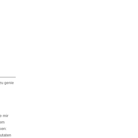
zu genie
e mir
dem
ken:
zutaten