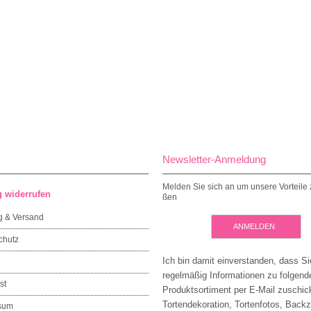
Newsletter-Anmeldung
Melden Sie sich an um unsere Vorteile 
g widerrufen
ßen
g & Versand
ANMELDEN
chutz
Ich bin damit einverstanden, dass Si
regelmäßig Informationen zu folgen
st
Produktsortiment per E-Mail zuschic
Tortendekoration, Tortenfotos, Back
sum