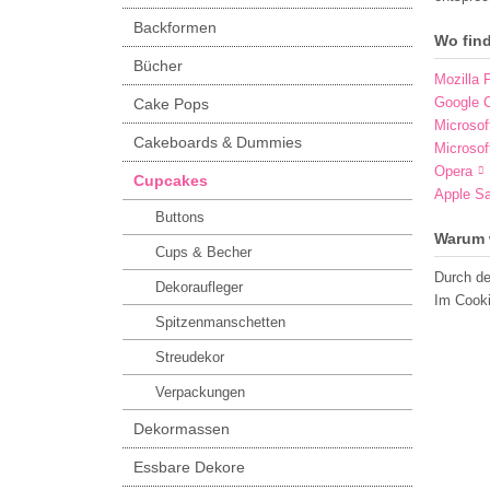
Backformen
Wo fin
Bücher
Mozilla F
Google 
Cake Pops
Microsof
Cakeboards & Dummies
Microsof
Opera
Cupcakes
Apple Sa
Buttons
Warum 
Cups & Becher
Durch de
Dekoraufleger
Im Cooki
Spitzenmanschetten
Streudekor
Verpackungen
Dekormassen
Essbare Dekore