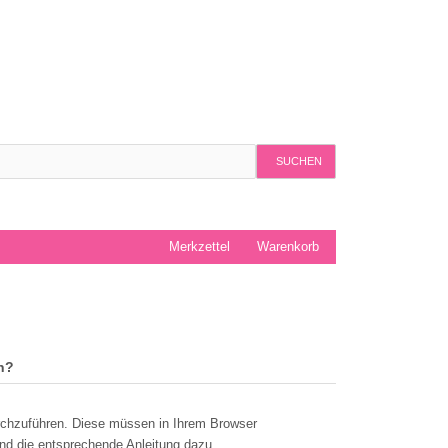
SUCHEN
Merkzettel
Warenkorb
n?
rchzuführen. Diese müssen in Ihrem Browser
nd die entsprechende Anleitung dazu.