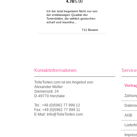
4.78
/5.00
Ich bin total begeistert Nicht nur von
der erstklassigen Qualität der
Tortenbilder, die wirklich gestochen
scharf und traumha...
712 Bewert.
Kontaktinformationen
Service
TolleTorten.com ist ein Angebot von:
Vertra
Alexander Müller
Siemensstr. 24
Zahlun
D-49770 Herzlake
Tel.: +49 (0)5962 77 999 12
Datens
Fax: +49 (0)5962 77 999 11
E-Mail: Info@TolleTorten.com
AGB
Lieferfri
Impres