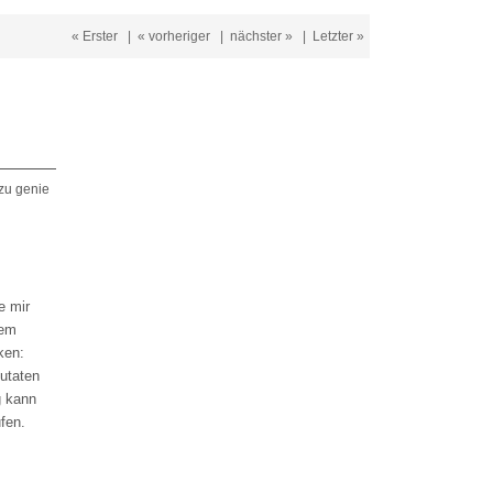
« Erster
|
« vorheriger
|
nächster »
|
Letzter »
zu genie
e mir
dem
ken:
zutaten
g kann
fen.