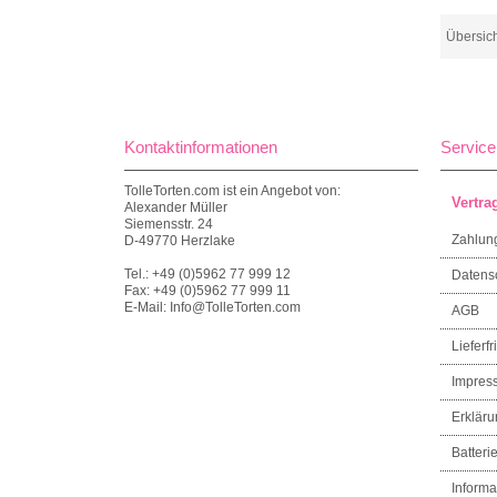
Übersic
Kontaktinformationen
Service
TolleTorten.com ist ein Angebot von:
Vertra
Alexander Müller
Siemensstr. 24
Zahlun
D-49770 Herzlake
Tel.: +49 (0)5962 77 999 12
Datens
Fax: +49 (0)5962 77 999 11
E-Mail: Info@TolleTorten.com
AGB
Lieferfri
Impres
Erkläru
Batteri
Informa