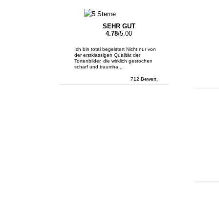
SEHR GUT
4.78
/5.00
Ich bin total begeistert Nicht nur von
der erstklassigen Qualität der
Tortenbilder, die wirklich gestochen
scharf und traumha...
712 Bewert.