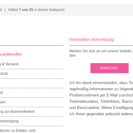
ht
| Artikel
7 von 35
in dieser Kategorie
Newsletter-Anmeldung
Melden Sie sich an um unsere Vorteile 
g widerrufen
ßen
g & Versand
ANMELDEN
chutz
Ich bin damit einverstanden, dass Si
regelmäßig Informationen zu folgen
st
Produktsortiment per E-Mail zuschic
Tortendekoration, Tortenfotos, Back
sum
und Backzubehör. Meine Einwilligun
ng zur Barrierefreiheit
ich Ihnen gegenüber jederzeit widerru
eentsorgung
tionen zu Elektro- und