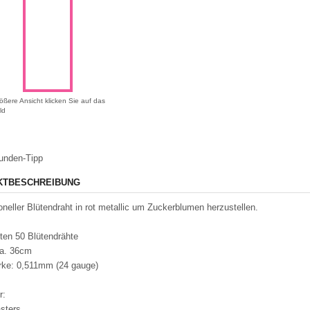
ößere Ansicht klicken Sie auf das
ld
unden-Tipp
KTBESCHREIBUNG
oneller Blütendraht in rot metallic um Zuckerblumen herzustellen.
lten 50 Blütendrähte
ca. 36cm
rke: 0,511mm (24 gauge)
r:
sters