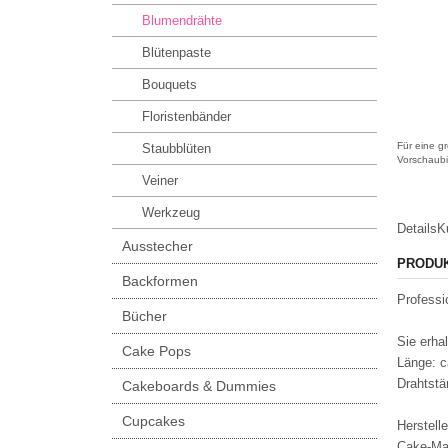
Blumendrähte
Blütenpaste
Bouquets
Floristenbänder
Für eine gr
Staubblüten
Vorschaubi
Veiner
Werkzeug
Details
K
Ausstecher
PRODU
Backformen
Professi
Bücher
Sie erha
Cake Pops
Länge: 
Drahtstä
Cakeboards & Dummies
Cupcakes
Herstelle
Cake-Ma