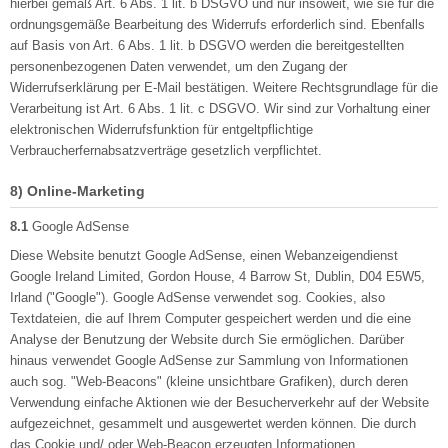
hierbei gemäß Art. 6 Abs. 1 lit. b DSGVO und nur insoweit, wie sie für die
ordnungsgemäße Bearbeitung des Widerrufs erforderlich sind. Ebenfalls
auf Basis von Art. 6 Abs. 1 lit. b DSGVO werden die bereitgestellten
personenbezogenen Daten verwendet, um den Zugang der
Widerrufserklärung per E-Mail bestätigen. Weitere Rechtsgrundlage für die
Verarbeitung ist Art. 6 Abs. 1 lit. c DSGVO. Wir sind zur Vorhaltung einer
elektronischen Widerrufsfunktion für entgeltpflichtige
Verbraucherfernabsatzverträge gesetzlich verpflichtet.
8) Online-Marketing
8.1
Google AdSense
Diese Website benutzt Google AdSense, einen Webanzeigendienst
Google Ireland Limited, Gordon House, 4 Barrow St, Dublin, D04 E5W5,
Irland ("Google"). Google AdSense verwendet sog. Cookies, also
Textdateien, die auf Ihrem Computer gespeichert werden und die eine
Analyse der Benutzung der Website durch Sie ermöglichen. Darüber
hinaus verwendet Google AdSense zur Sammlung von Informationen
auch sog. "Web-Beacons" (kleine unsichtbare Grafiken), durch deren
Verwendung einfache Aktionen wie der Besucherverkehr auf der Website
aufgezeichnet, gesammelt und ausgewertet werden können. Die durch
das Cookie und/ oder Web-Beacon erzeugten Informationen