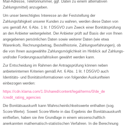
Mail-Adresse, Telefonnummer, ggf. Daten zu einem alternativen
Zahlungsmittel) anzugeben.
Um unser berechtigtes Interesse an der Feststellung der
Zahlungsfähigkeit unserer Kunden zu wahren, werden diese Daten von
uns gemäß Art. 6 Abs. 1 lit. f DSGVO zum Zweck einer Bonitätsprüfung
an den Anbieter weitergeleitet. Der Anbieter prüft auf Basis der von Ihnen
angegebenen persönlichen Daten sowie weiterer Daten (wie etwa
Warenkorb, Rechnungsbetrag, Bestellhistorie, Zahlungserfahrungen), ob
die von Ihnen ausgewählte Zahlungsmöglichkeit im Hinblick auf Zahlungs-
und/oder Forderungsausfallrisiken gewährt werden kann.
Zur Entscheidung im Rahmen der Antragsprüfung können neben
anbieterinternen Kriterien gemäß Art. 6 Abs. 1 lit. f DSGVO auch
Identitäts- und Bonitätsinformationen von folgenden Auskunfteien
einbezogen werden:
https://cdn.klarna.com
/1.0
/shared
/content
/legal
/terms
/0
/de_de
/credit_rating_agencies
Die Bonitätsauskunft kann Wahrscheinlichkeitswerte enthalten (sog.
Score-Werte). Soweit Score-Werte in das Ergebnis der Bonitätsauskunft
einfließen, haben sie ihre Grundlage in einem wissenschaftlich
anerkannten mathematisch-statistischen Verfahren. In die Berechnung