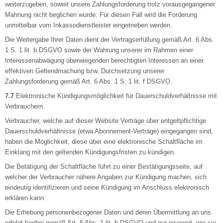
weiterzugeben, soweit unsere Zahlungsforderung trotz vorausgegangener
Mahnung nicht beglichen wurde. Für diesen Fall wird die Forderung
unmittelbar vom Inkassodienstleister eingetrieben werden.
Die Weitergabe Ihrer Daten dient der Vertragserfüllung gemäß Art. 6 Abs.
1 S. 1 lit. b DSGVO sowie der Wahrung unserer im Rahmen einer
Interessenabwägung überwiegenden berechtigten Interessen an einer
effektiven Geltendmachung bzw. Durchsetzung unserer
Zahlungsforderung gemäß Art. 6 Abs. 1 S. 1 lit. f DSGVO.
7.7
Elektronische Kündigungsmöglichkeit für Dauerschuldverhältnisse mit
Verbrauchern
Verbraucher, welche auf dieser Website Verträge über entgeltpflichtige
Dauerschuldverhältnisse (etwa Abonnement-Verträge) eingegangen sind,
haben die Möglichkeit, diese über eine elektronische Schaltfläche im
Einklang mit den geltenden Kündigungsfristen zu kündigen.
Die Betätigung der Schaltfläche führt zu einer Bestätigungsseite, auf
welcher der Verbraucher nähere Angaben zur Kündigung machen, sich
eindeutig identifizieren und seine Kündigung im Anschluss elektronisch
erklären kann.
Die Erhebung personenbezogener Daten und deren Übermittlung an uns
erfolgt hierbei gemäß Art. 6 Abs. 1 lit. b DSGVO und nur insoweit, wie sie