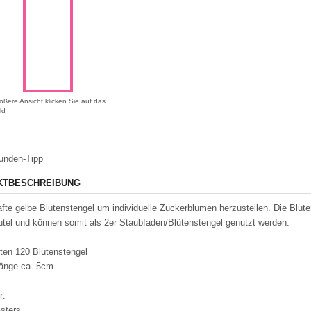
ößere Ansicht klicken Sie auf das
ld
unden-Tipp
KTBESCHREIBUNG
fte gelbe Blütenstengel um individuelle Zuckerblumen herzustellen. Die Blü
tel und können somit als 2er Staubfaden/Blütenstengel genutzt werden.
lten 120 Blütenstengel
änge ca. 5cm
r:
sters