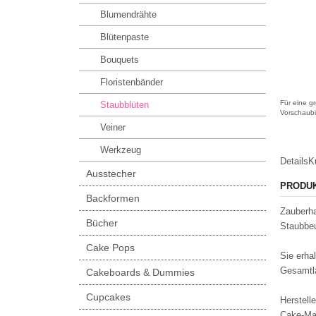
Blumendrähte
Blütenpaste
Bouquets
Floristenbänder
Für eine gr
Staubblüten
Vorschaubi
Veiner
Werkzeug
Details
K
Ausstecher
PRODU
Backformen
Zauberha
Bücher
Staubbeu
Cake Pops
Sie erha
Gesamtl
Cakeboards & Dummies
Cupcakes
Herstelle
Cake-Ma