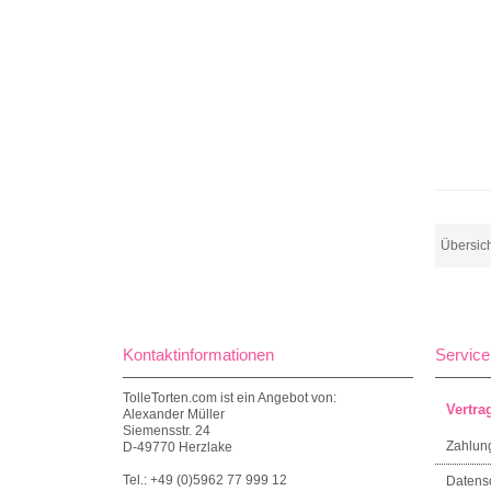
Übersic
Kontaktinformationen
Service
TolleTorten.com ist ein Angebot von:
Vertra
Alexander Müller
Siemensstr. 24
Zahlun
D-49770 Herzlake
Tel.: +49 (0)5962 77 999 12
Datens