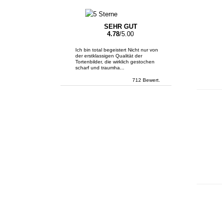
SEHR GUT
4.78
/5.00
Ich bin total begeistert Nicht nur von
der erstklassigen Qualität der
Tortenbilder, die wirklich gestochen
scharf und traumha...
712 Bewert.