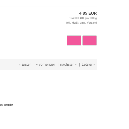
4,85 EUR
194,00 EUR pro 1000g
inkl. MwSt. zzgl.
Versand
« Erster
|
« vorheriger
|
nächster »
|
Letzter »
zu genie