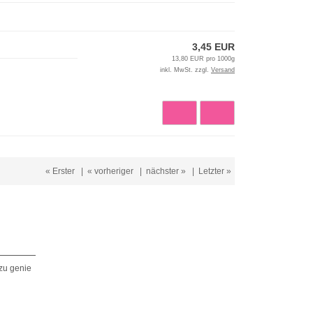
3,45 EUR
13,80 EUR pro 1000g
inkl. MwSt. zzgl.
Versand
« Erster
|
« vorheriger
|
nächster »
|
Letzter »
zu genie