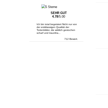
SEHR GUT
4.78
/5.00
Ich bin total begeistert Nicht nur von
der erstklassigen Qualität der
Tortenbilder, die wirklich gestochen
scharf und traumha...
712 Bewert.