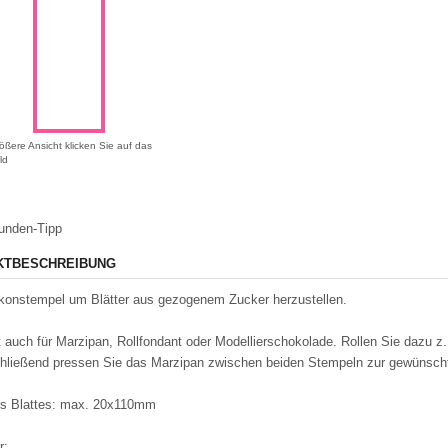
ößere Ansicht klicken Sie auf das
ld
unden-Tipp
KTBESCHREIBUNG
likonstempel um Blätter aus gezogenem Zucker herzustellen.
 auch für Marzipan, Rollfondant oder Modellierschokolade. Rollen Sie dazu 
hließend pressen Sie das Marzipan zwischen beiden Stempeln zur gewünscht
s Blattes: max. 20x110mm
r: