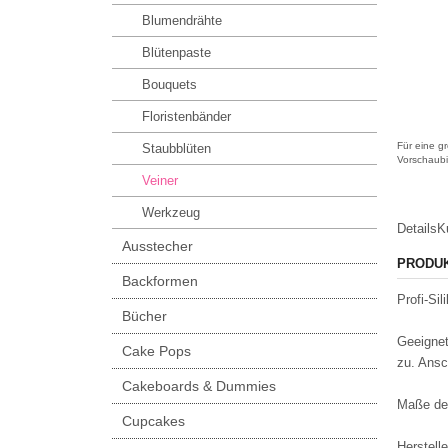
Blumendrähte
Blütenpaste
Bouquets
Floristenbänder
Für eine gr
Staubblüten
Vorschaubi
Veiner
Werkzeug
Details
K
Ausstecher
PRODU
Backformen
Profi-Si
Bücher
Geeignet
Cake Pops
zu. Ansc
Cakeboards & Dummies
Maße de
Cupcakes
Herstelle