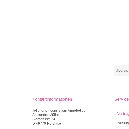
Übersic
Kontaktinformationen
Service
TolleTorten.com ist ein Angebot von:
Vertra
Alexander Müller
Siemensstr. 24
Zahlun
D-49770 Herzlake