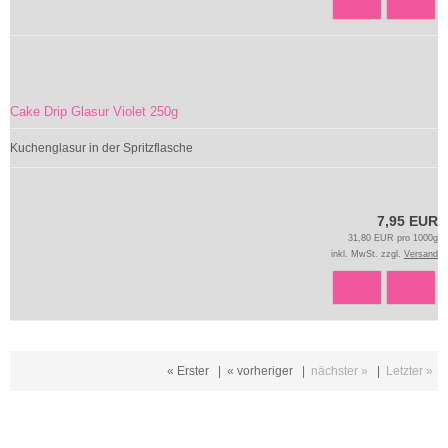
Cake Drip Glasur Violet 250g
Kuchenglasur in der Spritzflasche
7,95 EUR
31,80 EUR pro 1000g
inkl. MwSt. zzgl.
Versand
« Erster
|
« vorheriger
|
nächster »
|
Letzter »