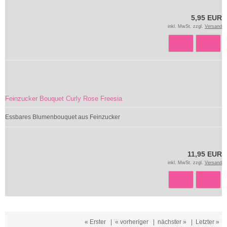
5,95 EUR
inkl. MwSt. zzgl.
Versand
Feinzucker Bouquet Curly Rose Freesia
Essbares Blumenbouquet aus Feinzucker
11,95 EUR
inkl. MwSt. zzgl.
Versand
« Erster
|
« vorheriger
|
nächster »
|
Letzter »