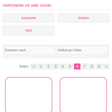
VERFEINERN SIE IHRE SUCHE:
Auswerfer
Gebäck
Sets
Seiten:
«
1
2
3
4
5
6
7
8
9
»