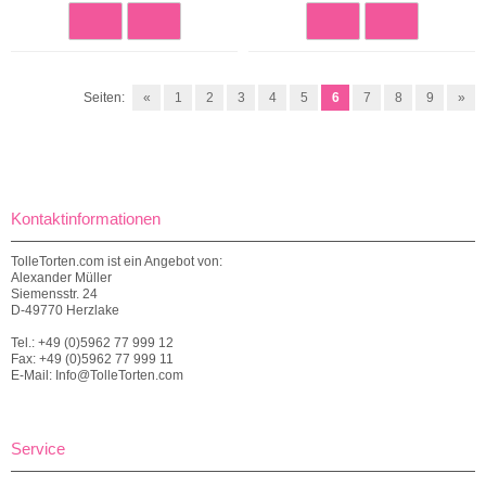
Seiten:
«
1
2
3
4
5
6
7
8
9
»
Kontaktinformationen
TolleTorten.com ist ein Angebot von:
Alexander Müller
Siemensstr. 24
D-49770 Herzlake
Tel.: +49 (0)5962 77 999 12
Fax: +49 (0)5962 77 999 11
E-Mail: Info@TolleTorten.com
Service