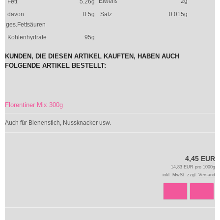
Eiweiß
2g
Fett
5.26g
davon
0.5g
Salz
0.015g
ges.Fettsäuren
Kohlenhydrate
95g
KUNDEN, DIE DIESEN ARTIKEL KAUFTEN, HABEN AUCH
FOLGENDE ARTIKEL BESTELLT:
Florentiner Mix 300g
Auch für Bienenstich, Nussknacker usw.
4,45 EUR
14,83 EUR pro 1000g
inkl. MwSt. zzgl.
Versand