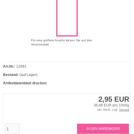
Für eine größere Ansicht klicken Sie auf das
Vorschaubild
Art.Nr.:
12691
Bestand:
(auf Lager)
Artikeldatenblatt drucken
:
2,95 EUR
36,88 EUR pro 1000g
inkl. MwSt. zzgl.
Versand
IN DEN WARENKORB