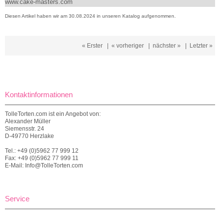
www.cake-masters.com
Diesen Artikel haben wir am 30.08.2024 in unseren Katalog aufgenommen.
« Erster
|
« vorheriger
|
nächster »
|
Letzter »
Kontaktinformationen
TolleTorten.com ist ein Angebot von:
Alexander Müller
Siemensstr. 24
D-49770 Herzlake
Tel.: +49 (0)5962 77 999 12
Fax: +49 (0)5962 77 999 11
E-Mail: Info@TolleTorten.com
Service