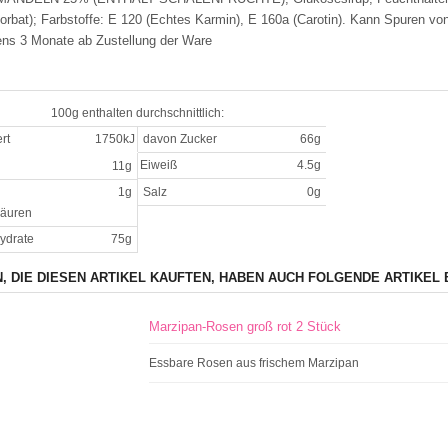
orbat); Farbstoffe: E 120 (Echtes Karmin), E 160a (Carotin). Kann Spuren 
ns 3 Monate ab Zustellung der Ware
100g enthalten durchschnittlich:
rt
1750kJ
davon Zucker
66g
Eiweiß
4.5g
11g
1g
Salz
0g
säuren
ydrate
75g
, DIE DIESEN ARTIKEL KAUFTEN, HABEN AUCH FOLGENDE ARTIKEL 
Marzipan-Rosen groß rot 2 Stück
Essbare Rosen aus frischem Marzipan