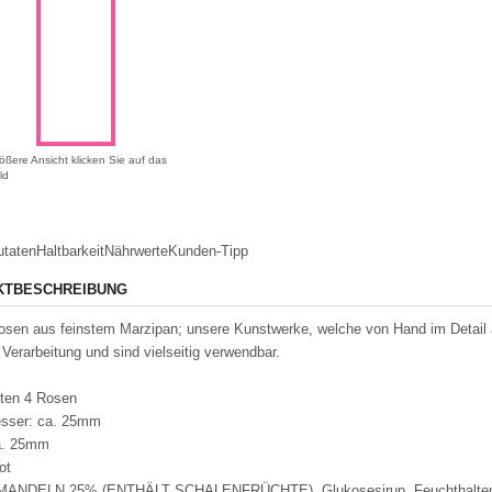
ößere Ansicht klicken Sie auf das
ld
utaten
Haltbarkeit
Nährwerte
Kunden-Tipp
KTBESCHREIBUNG
osen aus feinstem Marzipan; unsere Kunstwerke, welche von Hand im Detail 
 Verarbeitung und sind vielseitig verwendbar.
lten 4 Rosen
sser: ca. 25mm
a. 25mm
ot
 MANDELN 25% (ENTHÄLT SCHALENFRÜCHTE), Glukosesirup, Feuchthaltemittel: