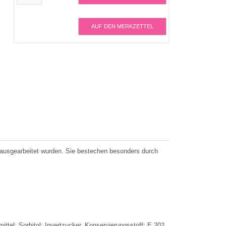
AUF DEN MERKZETTEL
ausgearbeitet wurden. Sie bestechen besonders durch
 Sorbitol; Invertzucker, Konservierungsstoff: E 202