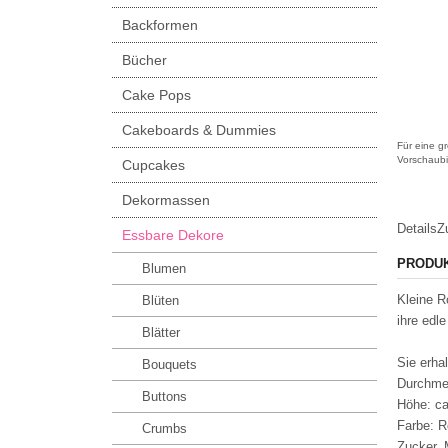
Backformen
Bücher
Cake Pops
Cakeboards & Dummies
Für eine gr
Vorschaubi
Cupcakes
Dekormassen
Details
Z
Essbare Dekore
PRODU
Blumen
Kleine R
Blüten
ihre edle
Blätter
Sie erha
Bouquets
Durchme
Buttons
Höhe: c
Farbe: R
Crumbs
Zucker,