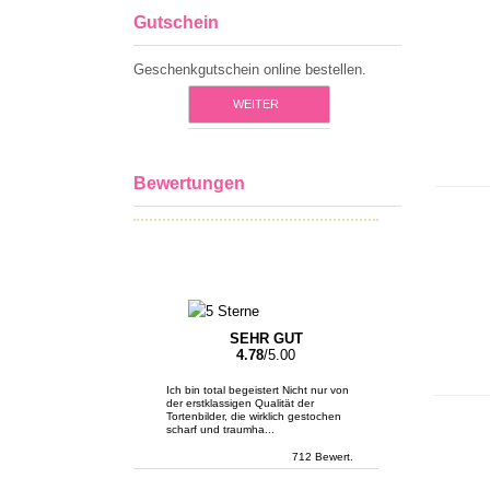
Gutschein
Geschenkgutschein online bestellen.
WEITER
Bewertungen
SEHR GUT
4.78
/5.00
Ich bin total begeistert Nicht nur von
der erstklassigen Qualität der
Tortenbilder, die wirklich gestochen
scharf und traumha...
712 Bewert.