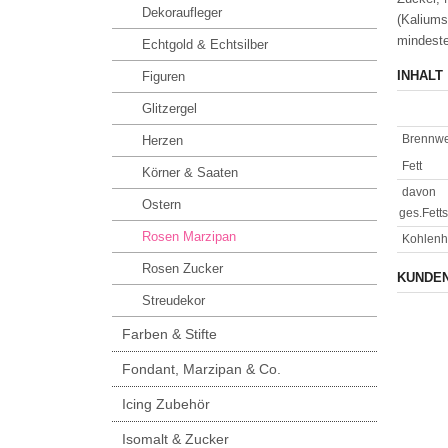
Dekoraufleger
(Kaliums
mindeste
Echtgold & Echtsilber
INHALT
Figuren
Glitzergel
Brennwe
Herzen
Fett
Körner & Saaten
davon
Ostern
ges.Fett
Rosen Marzipan
Kohlenh
Rosen Zucker
KUNDEN
Streudekor
Farben & Stifte
Fondant, Marzipan & Co.
Icing Zubehör
Isomalt & Zucker