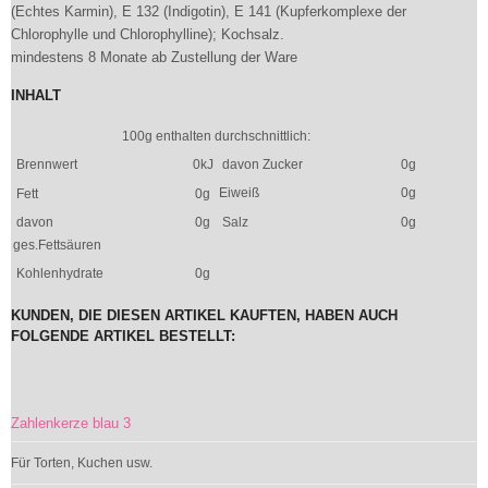
(Echtes Karmin), E 132 (Indigotin), E 141 (Kupferkomplexe der
Chlorophylle und Chlorophylline); Kochsalz.
mindestens 8 Monate ab Zustellung der Ware
INHALT
100g enthalten durchschnittlich:
Brennwert
0kJ
davon Zucker
0g
Eiweiß
0g
Fett
0g
davon
0g
Salz
0g
ges.Fettsäuren
Kohlenhydrate
0g
KUNDEN, DIE DIESEN ARTIKEL KAUFTEN, HABEN AUCH
FOLGENDE ARTIKEL BESTELLT:
Zahlenkerze blau 3
Für Torten, Kuchen usw.