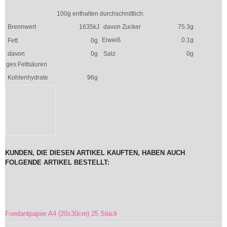
100g enthalten durchschnittlich:
Brennwert
1635kJ
davon Zucker
75.3g
Eiweiß
0.1g
Fett
0g
davon
0g
Salz
0g
ges.Fettsäuren
Kohlenhydrate
96g
KUNDEN, DIE DIESEN ARTIKEL KAUFTEN, HABEN AUCH
FOLGENDE ARTIKEL BESTELLT:
Fondantpapier A4 (20x30cm) 25 Stück