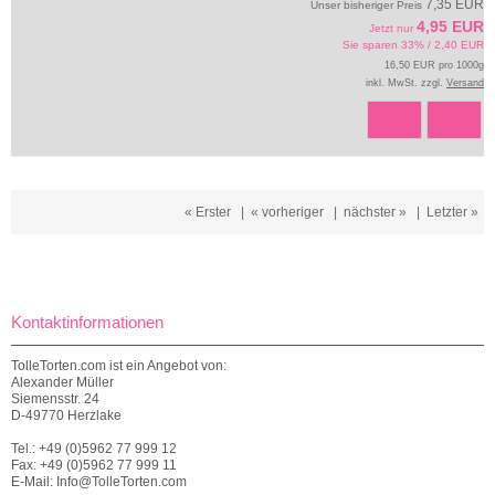
7,35 EUR
Unser bisheriger Preis
4,95 EUR
Jetzt nur
Sie sparen 33% / 2,40 EUR
16,50 EUR pro 1000g
inkl. MwSt. zzgl.
Versand
« Erster
|
« vorheriger
|
nächster »
|
Letzter »
Kontaktinformationen
TolleTorten.com ist ein Angebot von:
Alexander Müller
Siemensstr. 24
D-49770 Herzlake
Tel.: +49 (0)5962 77 999 12
Fax: +49 (0)5962 77 999 11
E-Mail: Info@TolleTorten.com