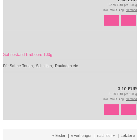
122,50 EUR pro 1000g
inkl. MwSt. zzgl.
Versand
Sahnestand Erdbeere 100g
Für Sahne-Torten, -Schnitten, -Rouladen etc.
3,10 EUR
31,00 EUR pro 1000g
inkl. MwSt. zzgl.
Versand
« Erster
|
« vorheriger
|
nächster »
|
Letzter »