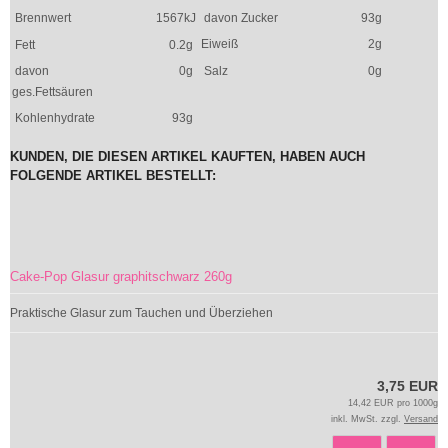
Brennwert
1567kJ
davon Zucker
93g
Eiweiß
2g
Fett
0.2g
davon
0g
Salz
0g
ges.Fettsäuren
Kohlenhydrate
93g
KUNDEN, DIE DIESEN ARTIKEL KAUFTEN, HABEN AUCH
FOLGENDE ARTIKEL BESTELLT:
Cake-Pop Glasur graphitschwarz 260g
Praktische Glasur zum Tauchen und Überziehen
3,75 EUR
14,42 EUR pro 1000g
inkl. MwSt. zzgl.
Versand