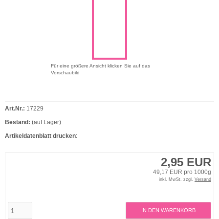
Für eine größere Ansicht klicken Sie auf das
Vorschaubild
Art.Nr.:
17229
Bestand:
(auf Lager)
Artikeldatenblatt drucken
:
2,95 EUR
49,17 EUR pro 1000g
inkl. MwSt. zzgl.
Versand
IN DEN WARENKORB