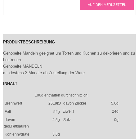
AUF DEN MERKZETTEL
PRODUKTBESCHREIBUNG
Gehobelte Mandeln geeignet um Torten und Kuchen zu dekorieren und zu
bestreuen.
Gehobelte MANDELN
mindestens 3 Monate ab Zustellung der Ware
INHALT
100g enthalten durchschnittlich:
Brennwert
2519kJ
davon Zucker
5.6g
Eiweiß
24g
Fett
52g
davon
4.5g
Salz
0g
ges.Fettsäuren
Kohlenhydrate
5.6g