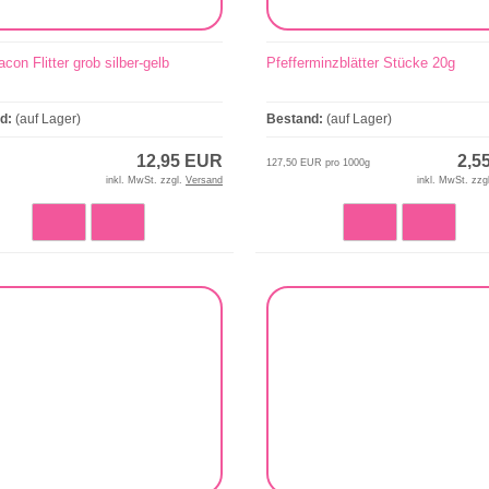
acon Flitter grob silber-gelb
Pfefferminzblätter Stücke 20g
nd:
(auf Lager)
Bestand:
(auf Lager)
12,95 EUR
2,5
127,50 EUR pro 1000g
inkl. MwSt. zzgl.
Versand
inkl. MwSt. zzg