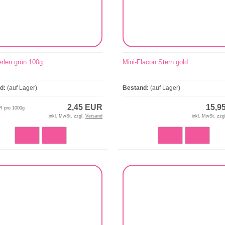
erlen grün 100g
Mini-Flacon Stern gold
nd:
(auf Lager)
Bestand:
(auf Lager)
2,45 EUR
15,9
R pro 1000g
inkl. MwSt. zzgl.
Versand
inkl. MwSt. zzg