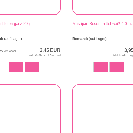
enblüten ganz 20g
Marzipan-Rosen mittel weiß 4 Stüc
nd:
(auf Lager)
Bestand:
(auf Lager)
3,45 EUR
3,9
UR pro 1000g
inkl. MwSt. zzgl.
Versand
inkl. MwSt. zzg