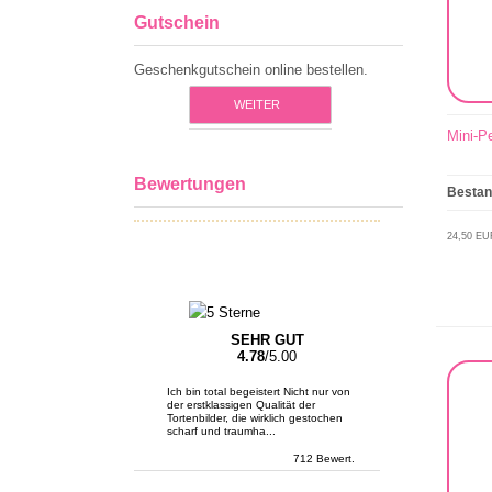
Gutschein
Geschenkgutschein online bestellen.
WEITER
Mini-P
Bewertungen
Besta
24,50 EU
SEHR GUT
4.78
/5.00
Ich bin total begeistert Nicht nur von
der erstklassigen Qualität der
Tortenbilder, die wirklich gestochen
scharf und traumha...
712 Bewert.