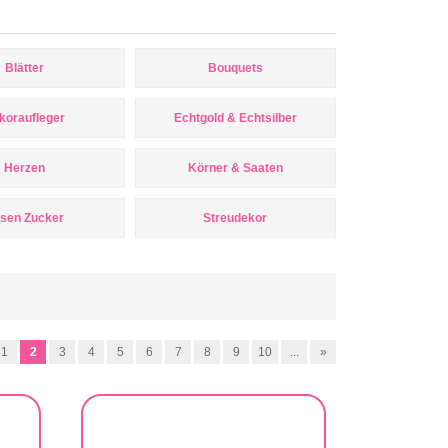
Blätter
Bouquets
koraufleger
Echtgold & Echtsilber
Herzen
Körner & Saaten
sen Zucker
Streudekor
1
2
3
4
5
6
7
8
9
10
...
»