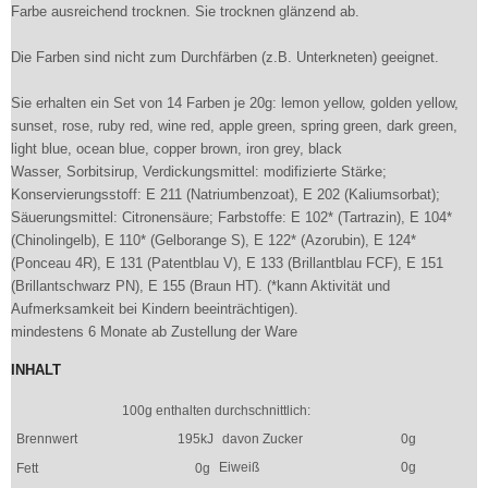
Farbe ausreichend trocknen. Sie trocknen glänzend ab.
Die Farben sind nicht zum Durchfärben (z.B. Unterkneten) geeignet.
Sie erhalten ein Set von 14 Farben je 20g: lemon yellow, golden yellow,
sunset, rose, ruby red, wine red, apple green, spring green, dark green,
light blue, ocean blue, copper brown, iron grey, black
Wasser, Sorbitsirup, Verdickungsmittel: modifizierte Stärke;
Konservierungsstoff: E 211 (Natriumbenzoat), E 202 (Kaliumsorbat);
Säuerungsmittel: Citronensäure; Farbstoffe: E 102* (Tartrazin), E 104*
(Chinolingelb), E 110* (Gelborange S), E 122* (Azorubin), E 124*
(Ponceau 4R), E 131 (Patentblau V), E 133 (Brillantblau FCF), E 151
(Brillantschwarz PN), E 155 (Braun HT). (*kann Aktivität und
Aufmerksamkeit bei Kindern beeinträchtigen).
mindestens 6 Monate ab Zustellung der Ware
INHALT
100g enthalten durchschnittlich:
Brennwert
195kJ
davon Zucker
0g
Eiweiß
0g
Fett
0g