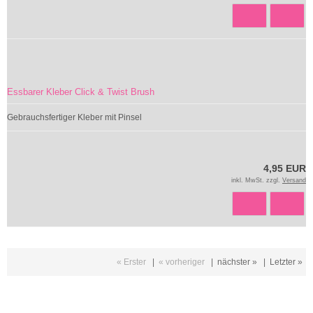
Essbarer Kleber Click & Twist Brush
Gebrauchsfertiger Kleber mit Pinsel
4,95 EUR
inkl. MwSt. zzgl.
Versand
« Erster
|
« vorheriger
|
nächster »
|
Letzter »