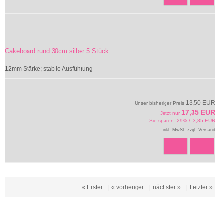
Cakeboard rund 30cm silber 5 Stück
12mm Stärke; stabile Ausführung
13,50 EUR
Unser bisheriger Preis
17,35 EUR
Jetzt nur
Sie sparen -29% / -3,85 EUR
inkl. MwSt. zzgl.
Versand
« Erster
|
« vorheriger
|
nächster »
|
Letzter »