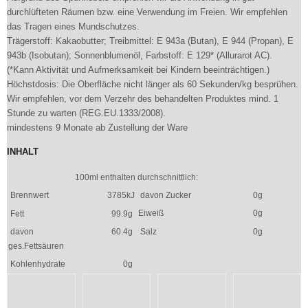
durchlüfteten Räumen bzw. eine Verwendung im Freien. Wir empfehlen
das Tragen eines Mundschutzes.
Trägerstoff: Kakaobutter; Treibmittel: E 943a (Butan), E 944 (Propan), E
943b (Isobutan); Sonnenblumenöl, Farbstoff: E 129* (Allurarot AC).
(*Kann Aktivität und Aufmerksamkeit bei Kindern beeinträchtigen.)
Höchstdosis: Die Oberfläche nicht länger als 60 Sekunden/kg besprühen.
Wir empfehlen, vor dem Verzehr des behandelten Produktes mind. 1
Stunde zu warten (REG.EU.1333/2008).
mindestens 9 Monate ab Zustellung der Ware
INHALT
100ml enthalten durchschnittlich:
Brennwert
3785kJ
davon Zucker
0g
Eiweiß
0g
Fett
99.9g
davon
60.4g
Salz
0g
ges.Fettsäuren
Kohlenhydrate
0g