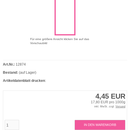
Für eine größere Ansicht klicken Sie auf das
Vorschaubild
Art.Nr.:
12874
Bestand:
(auf Lager)
Artikeldatenblatt drucken
:
4,45 EUR
17,80 EUR pro 1000g
inkl. MwSt. zzgl.
Versand
IN DEN WARENKORB