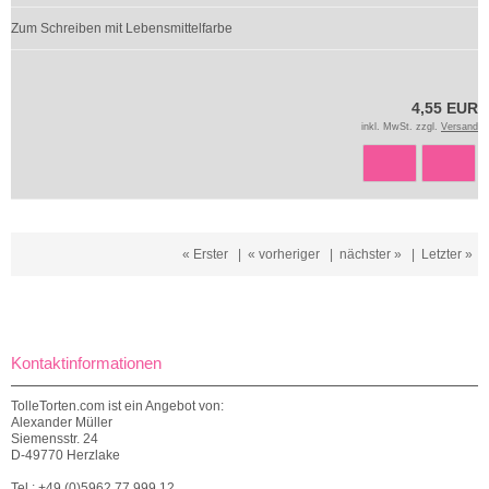
Zum Schreiben mit Lebensmittelfarbe
4,55 EUR
inkl. MwSt. zzgl.
Versand
« Erster
|
« vorheriger
|
nächster »
|
Letzter »
Kontaktinformationen
TolleTorten.com ist ein Angebot von:
Alexander Müller
Siemensstr. 24
D-49770 Herzlake
Tel.: +49 (0)5962 77 999 12