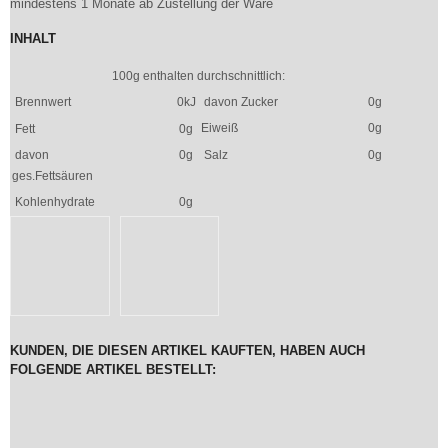
mindestens 1 Monate ab Zustellung der Ware
INHALT
100g enthalten durchschnittlich:
Brennwert
0kJ
davon Zucker
0g
Eiweiß
0g
Fett
0g
davon
0g
Salz
0g
ges.Fettsäuren
Kohlenhydrate
0g
KUNDEN, DIE DIESEN ARTIKEL KAUFTEN, HABEN AUCH
FOLGENDE ARTIKEL BESTELLT: