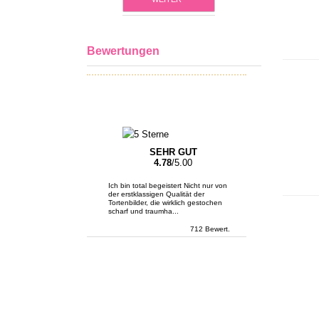
Bewertungen
SEHR GUT
4.78
/5.00
Ich bin total begeistert Nicht nur von
der erstklassigen Qualität der
Tortenbilder, die wirklich gestochen
scharf und traumha...
712 Bewert.