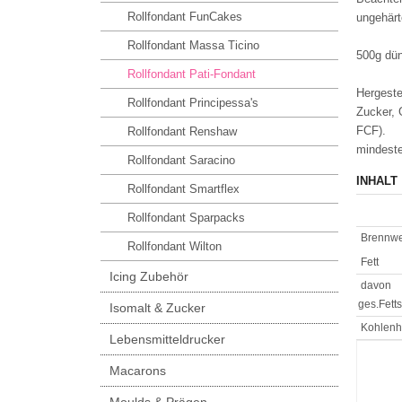
Rollfondant FunCakes
ungehärt
Rollfondant Massa Ticino
500g dün
Rollfondant Pati-Fondant
Hergeste
Rollfondant Principessa's
Zucker, 
FCF).
Rollfondant Renshaw
mindeste
Rollfondant Saracino
INHALT
Rollfondant Smartflex
Rollfondant Sparpacks
Brennwe
Rollfondant Wilton
Fett
Icing Zubehör
davon
ges.Fett
Isomalt & Zucker
Kohlenh
Lebensmitteldrucker
Macarons