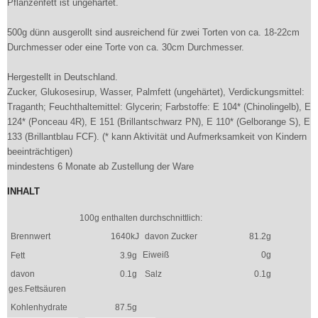
Pflanzenfett ist ungehärtet.
500g dünn ausgerollt sind ausreichend für zwei Torten von ca. 18-22cm
Durchmesser oder eine Torte von ca. 30cm Durchmesser.
Hergestellt in Deutschland.
Zucker, Glukosesirup, Wasser, Palmfett (ungehärtet), Verdickungsmittel:
Traganth; Feuchthaltemittel: Glycerin; Farbstoffe: E 104* (Chinolingelb), E
124* (Ponceau 4R), E 151 (Brillantschwarz PN), E 110* (Gelborange S), E
133 (Brillantblau FCF). (* kann Aktivität und Aufmerksamkeit von Kindern
beeinträchtigen)
mindestens 6 Monate ab Zustellung der Ware
INHALT
100g enthalten durchschnittlich:
Brennwert
1640kJ
davon Zucker
81.2g
Eiweiß
0g
Fett
3.9g
davon
0.1g
Salz
0.1g
ges.Fettsäuren
Kohlenhydrate
87.5g