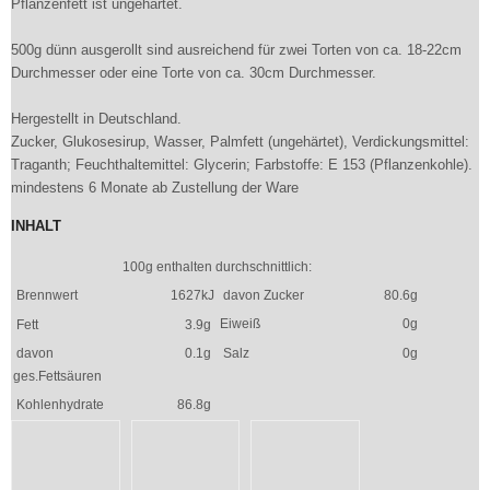
Pflanzenfett ist ungehärtet.
500g dünn ausgerollt sind ausreichend für zwei Torten von ca. 18-22cm
Durchmesser oder eine Torte von ca. 30cm Durchmesser.
Hergestellt in Deutschland.
Zucker, Glukosesirup, Wasser, Palmfett (ungehärtet), Verdickungsmittel:
Traganth; Feuchthaltemittel: Glycerin; Farbstoffe: E 153 (Pflanzenkohle).
mindestens 6 Monate ab Zustellung der Ware
INHALT
100g enthalten durchschnittlich:
Brennwert
1627kJ
davon Zucker
80.6g
Eiweiß
0g
Fett
3.9g
davon
0.1g
Salz
0g
ges.Fettsäuren
Kohlenhydrate
86.8g