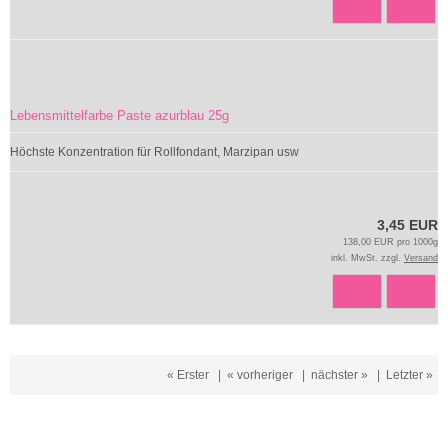
Lebensmittelfarbe Paste azurblau 25g
Höchste Konzentration für Rollfondant, Marzipan usw
3,45 EUR
138,00 EUR pro 1000g
inkl. MwSt. zzgl.
Versand
« Erster
|
« vorheriger
|
nächster »
|
Letzter »