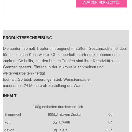
AUF DEN MERKZETTEL
PRODUKTBESCHREIBUNG
Die bunten Isomalt Tropfen mit angenehm süßem Geschmack sind ideal
für alle kleinen Kunstwerke. Ob zauberhafte Tortendekorationen oder
zuckersüße Lollis, mit den bunten Tropfen sind ihrer Kreativität keine
Grenzen gesetzt. Einfach in der Mikrowelle schmelzen und
weiterverarbeiten - fertig!
Isomalt, Sorbitol, Säuerungsmittel: Weinsteinsäure.
mindestens 24 Monate ab Zustellung der Ware
INHALT
100g enthalten durchschnittlich:
Brennwert
985kJ
davon Zucker
0g
Eiweiß
0g
Fett
0g
davon
0g
Salz
0.3g