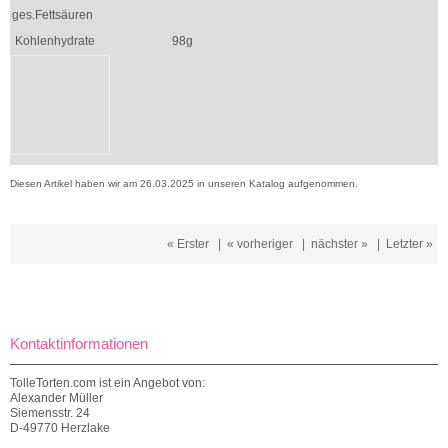
ges.Fettsäuren
Kohlenhydrate
98g
Diesen Artikel haben wir am 26.03.2025 in unseren Katalog aufgenommen.
« Erster
|
« vorheriger
|
nächster »
|
Letzter »
Kontaktinformationen
TolleTorten.com ist ein Angebot von:
Alexander Müller
Siemensstr. 24
D-49770 Herzlake