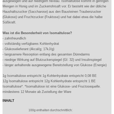
ausgewogen und auf niedrigem Niveau. Isomaltulose kommt in geringen
Mengen in Honig und im Zuckerrohrsaft vor. Er besteht wie der übliche
Haushaltszucker (Saccharose) aus den Bausteinen Traubenzucker
(Glukose) und Fruchtzucker (Fruktose) und hat dabei etwa die halbe
Süßkraft.
Was ist die Besonderheit von Isomaltulose?
- zahnfreundlich
- vollständig verfügbares Kohlenhydrat
- Glukoselieferant (4kcal/g; 17kJ/g)
- langsamere Resorption entlang des gesamten Dünndarms
- niedrige Wirkung auf Blutzuckerspiegel (GI: 32) und Insulinspiegel
- länger anhaltende ausgewogene Bereitstellung von Glukose (Energie)
1g Isomaltulose entspricht 1g Kohlenhydrate entspricht 0,08 BE
12g Isomaltulose entspricht 12g Kohlenhydrate entspricht 1 BE
Isomaltulose*. *Isomaltulose ist eine Glukose- und Fructosequelle.
mindestens 12 Monate ab Zustellung der Ware
INHALT
100g enthalten durchschnittlich: