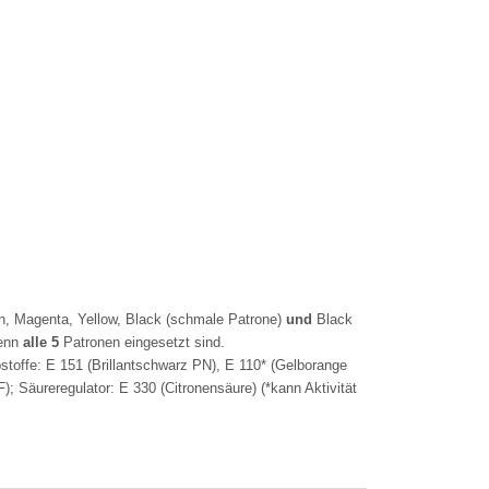
yan, Magenta, Yellow, Black (schmale Patrone)
und
Black
wenn
alle 5
Patronen eingesetzt sind.
bstoffe: E 151 (Brillantschwarz PN), E 110* (Gelborange
F); Säureregulator: E 330 (Citronensäure) (*kann Aktivität