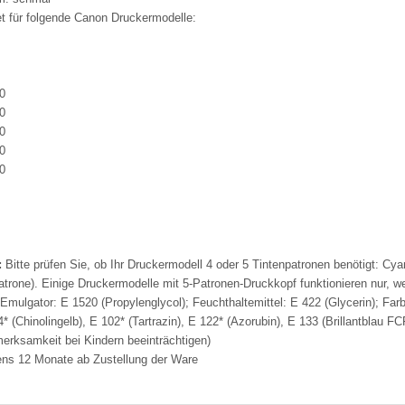
et für folgende Canon Druckermodelle:
0
0
0
0
0
:
Bitte prüfen Sie, ob Ihr Druckermodell 4 oder 5 Tintenpatronen benötigt: C
Patrone). Einige Druckermodelle mit 5-Patronen-Druckkopf funktionieren nur, 
Emulgator: E 1520 (Propylenglycol); Feuchthaltemittel: E 422 (Glycerin); Far
* (Chinolingelb), E 102* (Tartrazin), E 122* (Azorubin), E 133 (Brillantblau FC
erksamkeit bei Kindern beeinträchtigen)
ns 12 Monate ab Zustellung der Ware