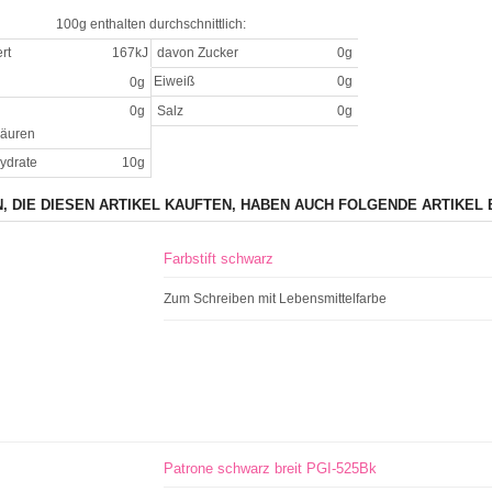
100g enthalten durchschnittlich:
rt
167kJ
davon Zucker
0g
Eiweiß
0g
0g
0g
Salz
0g
säuren
ydrate
10g
, DIE DIESEN ARTIKEL KAUFTEN, HABEN AUCH FOLGENDE ARTIKEL 
Farbstift schwarz
Zum Schreiben mit Lebensmittelfarbe
Patrone schwarz breit PGI-525Bk