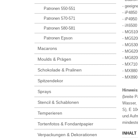
- geeign
Patronen 550-551
- iP4850
Patronen 570-571
- iP4950
- iX6500
Patronen 580-581
- MG510
Patronen Epson
- MG520
- MG530
Macarons
- MG620
- MG820
Moulds & Prägen
- MX710
Schokolade & Pralinen
- MX880
- MX890
Spitzendekor
Hinweis
Sprays
(breite 
Stencil & Schablonen
Wasser, 
S), E 104
Temperieren
und Aufm
mindeste
Tortenfotos & Fondantpapier
INHALT
Verpackungen & Dekorationen