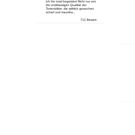
Ich bin total begeistert Nicht nur von
der erstklassigen Qualität der
Tortenbilder, die wirklich gestochen
scharf und traumha...
712 Bewert.