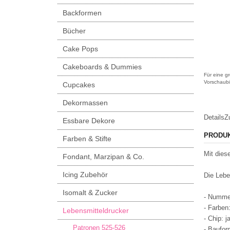
Backformen
Bücher
Cake Pops
Cakeboards & Dummies
Für eine gr
Vorschaubi
Cupcakes
Dekormassen
Details
Z
Essbare Dekore
PRODU
Farben & Stifte
Mit dies
Fondant, Marzipan & Co.
Icing Zubehör
Die Lebe
Isomalt & Zucker
- Numme
- Farben:
Lebensmitteldrucker
- Chip: j
Patronen 525-526
- Baufor