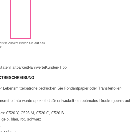
ößere Ansicht klicken Sie auf das
ld
utaten
Haltbarkeit
Nährwerte
Kunden-Tipp
KTBESCHREIBUNG
er Lebensmittelpatrone bedrucken Sie Fondantpapier oder Transferfolien.
nsmitteltinte wurde speziell dafür entwickelt ein optimales Druckergebnis auf 
rn: C526 Y, C526 M, C526 C, C526 B
 gelb, blau, rot, schwarz
a
m: schmal