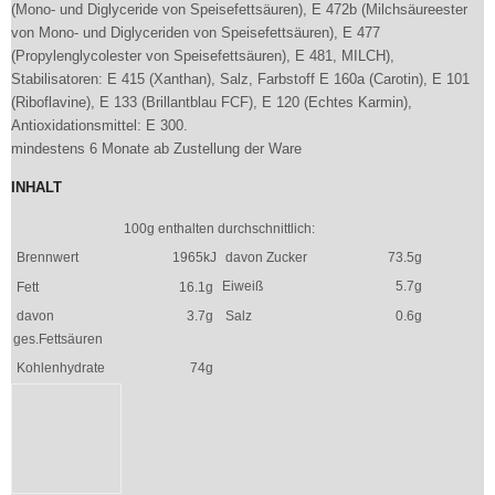
(Mono- und Diglyceride von Speisefettsäuren), E 472b (Milchsäureester
von Mono- und Diglyceriden von Speisefettsäuren), E 477
(Propylenglycolester von Speisefettsäuren), E 481, MILCH),
Stabilisatoren: E 415 (Xanthan), Salz, Farbstoff E 160a (Carotin), E 101
(Riboflavine), E 133 (Brillantblau FCF), E 120 (Echtes Karmin),
Antioxidationsmittel: E 300.
mindestens 6 Monate ab Zustellung der Ware
INHALT
100g enthalten durchschnittlich:
Brennwert
1965kJ
davon Zucker
73.5g
Eiweiß
5.7g
Fett
16.1g
davon
3.7g
Salz
0.6g
ges.Fettsäuren
Kohlenhydrate
74g