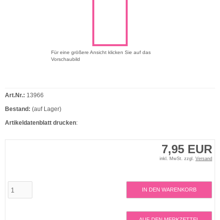
Für eine größere Ansicht klicken Sie auf das
Vorschaubild
Art.Nr.:
13966
Bestand:
(auf Lager)
Artikeldatenblatt drucken
:
7,95 EUR
inkl. MwSt. zzgl.
Versand
IN DEN WARENKORB
AUF DEN MERKZETTEL