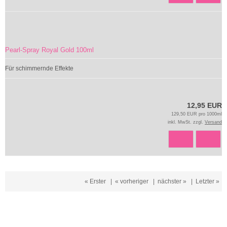
Pearl-Spray Royal Gold 100ml
Für schimmernde Effekte
12,95 EUR
129,50 EUR pro 1000ml
inkl. MwSt. zzgl.
Versand
« Erster
|
« vorheriger
|
nächster »
|
Letzter »