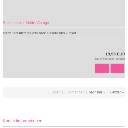
Spitzendekor-Matte Vintage
Matte 28x38cm für ess-bare Dekore aus Zucker
19,95 EUR
inkl. MwSt. zzgl.
Versand
« Erster
|
« vorheriger
|
nächster »
|
Letzter »
Kontaktinformationen