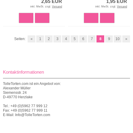
2,65 EUR
1,95 EUR
inkl. MwSt. zzgl.
Versand
inkl. MwSt. zzgl.
Versand
Seiten:
«
1
2
3
4
5
6
7
8
9
10
»
Kontaktinformationen
TolleTorten.com ist ein Angebot von:
Alexander Müller
Siemensstr. 24
D-49770 Herzlake
Tel.: +49 (0)5962 77 999 12
Fax: +49 (0)5962 77 999 11
E-Mail: Info@TolleTorten.com