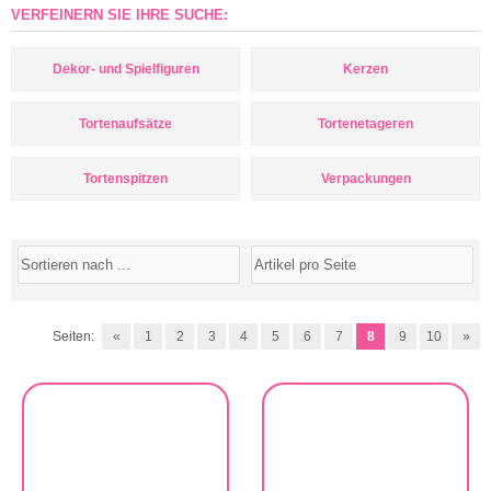
VERFEINERN SIE IHRE SUCHE:
Dekor- und Spielfiguren
Kerzen
Tortenaufsätze
Tortenetageren
Tortenspitzen
Verpackungen
Seiten:
«
1
2
3
4
5
6
7
8
9
10
»