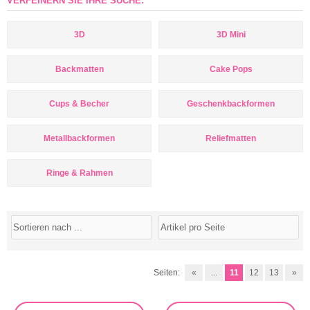
VERFEINERN SIE IHRE SUCHE:
3D
3D Mini
Backmatten
Cake Pops
Cups & Becher
Geschenkbackformen
Metallbackformen
Reliefmatten
Ringe & Rahmen
Seiten:
«
...
11
12
13
»