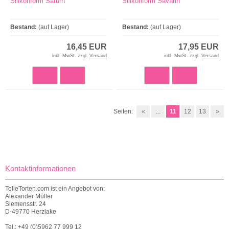
Silikonform Saturn
Silikonform Savarin
Bestand:
(auf Lager)
Bestand:
(auf Lager)
16,45 EUR
17,95 EUR
inkl. MwSt. zzgl.
Versand
inkl. MwSt. zzgl.
Versand
Seiten:
«
...
11
12
13
»
Kontaktinformationen
TolleTorten.com ist ein Angebot von:
Alexander Müller
Siemensstr. 24
D-49770 Herzlake
Tel.: +49 (0)5962 77 999 12