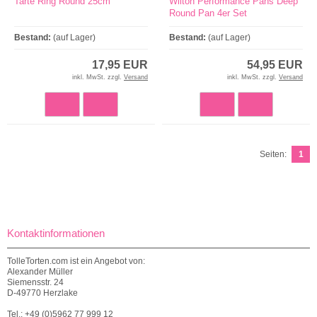
Tarte Ring Round 25cm
Wilton Performance Pans Deep
Round Pan 4er Set
Bestand:
(auf Lager)
Bestand:
(auf Lager)
17,95 EUR
54,95 EUR
inkl. MwSt. zzgl.
Versand
inkl. MwSt. zzgl.
Versand
Seiten:
1
Kontaktinformationen
TolleTorten.com ist ein Angebot von:
Alexander Müller
Siemensstr. 24
D-49770 Herzlake
Tel.: +49 (0)5962 77 999 12