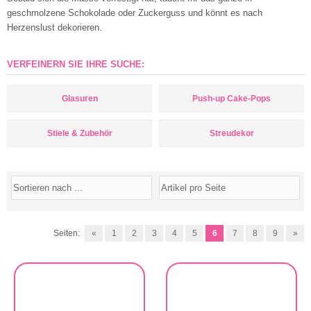
geschmolzene Schokolade oder Zuckerguss und könnt es nach
Herzenslust dekorieren.
VERFEINERN SIE IHRE SUCHE:
Glasuren
Push-up Cake-Pops
Stiele & Zubehör
Streudekor
Seiten:
«
1
2
3
4
5
6
7
8
9
»