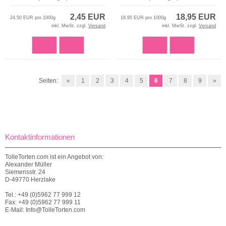
2,45 EUR
18,95 EUR
24,50 EUR pro 1000g
18,95 EUR pro 1000g
inkl. MwSt. zzgl.
Versand
inkl. MwSt. zzgl.
Versand
Seiten:
«
1
2
3
4
5
6
7
8
9
»
Kontaktinformationen
TolleTorten.com ist ein Angebot von:
Alexander Müller
Siemensstr. 24
D-49770 Herzlake
Tel.: +49 (0)5962 77 999 12
Fax: +49 (0)5962 77 999 11
E-Mail: Info@TolleTorten.com