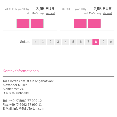
3,95 EUR
2,95 EUR
49,38 EUR pro 1000g
36,88 EUR pro 1000g
inkl. MwSt. zzgl.
Versand
inkl. MwSt. zzgl.
Versand
Seiten:
«
1
2
3
4
5
6
7
8
9
»
Kontaktinformationen
TolleTorten.com ist ein Angebot von:
Alexander Müller
Siemensstr. 24
D-49770 Herzlake
Tel.: +49 (0)5962 77 999 12
Fax: +49 (0)5962 77 999 11
E-Mail: Info@TolleTorten.com