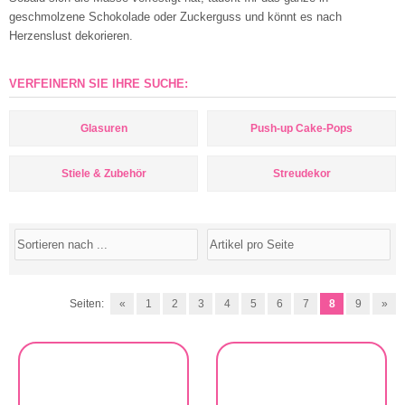
geschmolzene Schokolade oder Zuckerguss und könnt es nach
Herzenslust dekorieren.
VERFEINERN SIE IHRE SUCHE:
Glasuren
Push-up Cake-Pops
Stiele & Zubehör
Streudekor
Seiten:
«
1
2
3
4
5
6
7
8
9
»