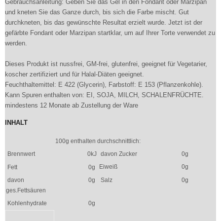
Gebrauchsanleitung: Geben Sie das Gel in den Fondant oder Marzipan
und kneten Sie das Ganze durch, bis sich die Farbe mischt. Gut
durchkneten, bis das gewünschte Resultat erzielt wurde. Jetzt ist der
gefärbte Fondant oder Marzipan startklar, um auf Ihrer Torte verwendet zu
werden.
Dieses Produkt ist nussfrei, GM-frei, glutenfrei, geeignet für Vegetarier,
koscher zertifiziert und für Halal-Diäten geeignet.
Feuchthaltemittel: E 422 (Glycerin), Farbstoff: E 153 (Pflanzenkohle).
Kann Spuren enthalten von: EI, SOJA, MILCH, SCHALENFRÜCHTE.
mindestens 12 Monate ab Zustellung der Ware
INHALT
100g enthalten durchschnittlich:
Brennwert
0kJ
davon Zucker
0g
Eiweiß
0g
Fett
0g
davon
0g
Salz
0g
ges.Fettsäuren
Kohlenhydrate
0g