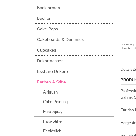
Backformen
Bücher
Cake Pops
Cakeboards & Dummies
Für eine gr
Vorschaubi
Cupcakes
Dekormassen
Details
Z
Essbare Dekore
PRODU
Farben & Stifte
Professi
Airbrush
Sahne, S
Cake Painting
Für das 
Farb-Spray
Farb-Stifte
Hergeste
Fettlöslich
Sie erha