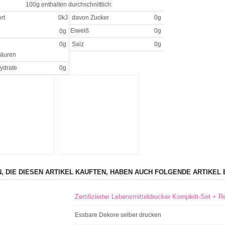
100g enthalten durchschnittlich:
rt
0kJ
davon Zucker
0g
Eiweiß
0g
0g
0g
Salz
0g
säuren
ydrate
0g
, DIE DIESEN ARTIKEL KAUFTEN, HABEN AUCH FOLGENDE ARTIKEL 
Zertifizierter Lebensmitteldrucker Komplett-Set + R
Essbare Dekore selber drucken