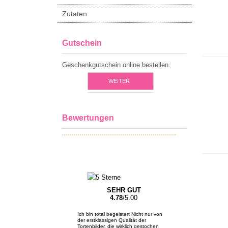
Zutaten
Gutschein
Geschenkgutschein online bestellen.
WEITER
Bewertungen
SEHR GUT
4.78
/5.00
Ich bin total begeistert Nicht nur von
der erstklassigen Qualität der
Tortenbilder, die wirklich gestochen