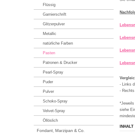
Flüssig
Nachfol
Garnierschrift
Glitzerpulver
Lebensm
Metallic
Lebensm
natürliche Farben
Lebensm
Pasten
Patronen & Drucker
Lebensm
Pearl-Spray
Vergleic
Puder
- Links 
- Rechts
Pulver
Schoko-Spray
*Jeweils
siehe Ein
Velvet-Spray
mindeste
Öllöslich
INHALT
Fondant, Marzipan & Co.