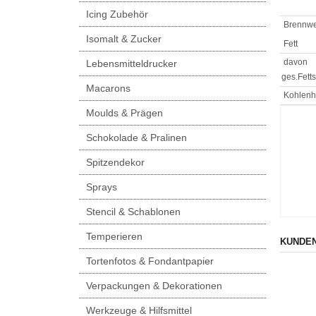
Icing Zubehör
Brennwe
Isomalt & Zucker
Fett
davon
Lebensmitteldrucker
ges.Fett
Macarons
Kohlenh
Moulds & Prägen
Schokolade & Pralinen
Spitzendekor
Sprays
Stencil & Schablonen
Temperieren
KUNDEN
Tortenfotos & Fondantpapier
Verpackungen & Dekorationen
Werkzeuge & Hilfsmittel