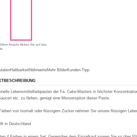
ößere Ansicht klicken Sie auf das
ld
utaten
Haltbarkeit
Nährwerte
Mehr Bilder
Kunden-Tipp
KTBESCHREIBUNG
onelle Lebensmittelfarbpasten der Fa. Cake-Masters in höchster Konzentrat
aucen etc. zu färben, genügt eine Messerspitze dieser Paste.
Färben von Isomalt oder flüssigem Zucker nehmen Sie unsere flüssigen Leben
llt in Deutschland
lten 4 Farben in einem Set. Gegenüber dem Einzelkauf sparen Sie so über 5