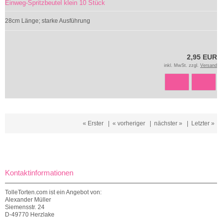
Einweg-Spritzbeutel klein 10 Stück
28cm Länge; starke Ausführung
2,95 EUR
inkl. MwSt. zzgl.
Versand
« Erster
|
« vorheriger
|
nächster »
|
Letzter »
Kontaktinformationen
TolleTorten.com ist ein Angebot von:
Alexander Müller
Siemensstr. 24
D-49770 Herzlake