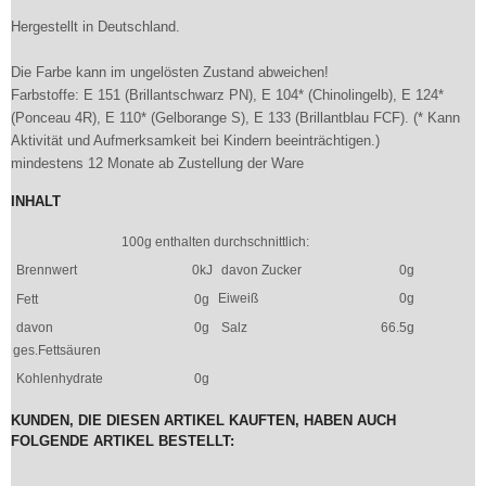
Hergestellt in Deutschland.
Die Farbe kann im ungelösten Zustand abweichen!
Farbstoffe: E 151 (Brillantschwarz PN), E 104* (Chinolingelb), E 124*
(Ponceau 4R), E 110* (Gelborange S), E 133 (Brillantblau FCF). (* Kann
Aktivität und Aufmerksamkeit bei Kindern beeinträchtigen.)
mindestens 12 Monate ab Zustellung der Ware
INHALT
100g enthalten durchschnittlich:
Brennwert
0kJ
davon Zucker
0g
Eiweiß
0g
Fett
0g
davon
0g
Salz
66.5g
ges.Fettsäuren
Kohlenhydrate
0g
KUNDEN, DIE DIESEN ARTIKEL KAUFTEN, HABEN AUCH
FOLGENDE ARTIKEL BESTELLT: