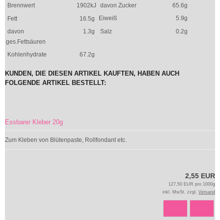
Brennwert
1902kJ
davon Zucker
65.6g
Eiweiß
5.9g
Fett
16.5g
davon
1.3g
Salz
0.2g
ges.Fettsäuren
Kohlenhydrate
67.2g
KUNDEN, DIE DIESEN ARTIKEL KAUFTEN, HABEN AUCH
FOLGENDE ARTIKEL BESTELLT:
Essbarer Kleber 20g
Zum Kleben von Blütenpaste, Rollfondant etc.
2,55 EUR
127,50 EUR pro 1000g
inkl. MwSt. zzgl.
Versand