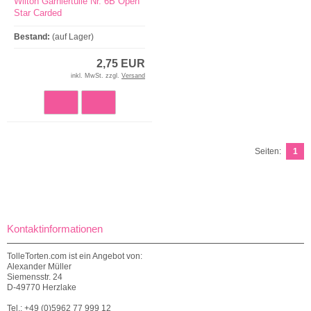
Wilton Garniertülle Nr. 6B Open
Star Carded
Bestand:
(auf Lager)
2,75 EUR
inkl. MwSt. zzgl.
Versand
Seiten:
1
Kontaktinformationen
TolleTorten.com ist ein Angebot von:
Alexander Müller
Siemensstr. 24
D-49770 Herzlake
Tel.: +49 (0)5962 77 999 12