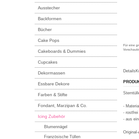
Ausstecher
Backformen
Bücher
Cake Pops
Für eine gr
Vorschaubi
Cakeboards & Dummies
Cupcakes
Details
K
Dekormassen
PRODU
Essbare Dekore
Sterntül
Farben & Stifte
Fondant, Marzipan & Co.
- Materia
- rostfrei
Icing Zubehör
- aus ei
Blumennägel
Original
Französische Tüllen