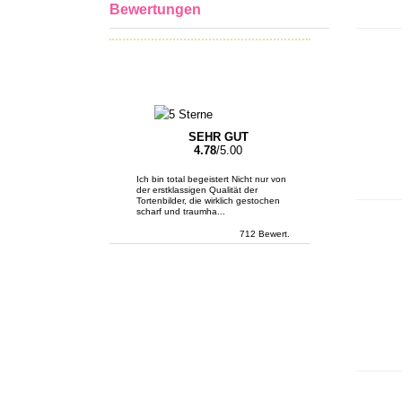
Bewertungen
SEHR GUT
4.78
/5.00
Ich bin total begeistert Nicht nur von
der erstklassigen Qualität der
Tortenbilder, die wirklich gestochen
scharf und traumha...
712 Bewert.