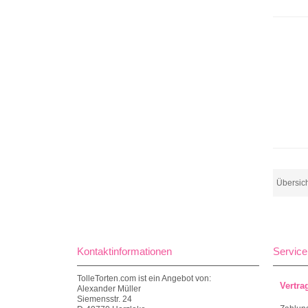
Übersic
Kontaktinformationen
Service
TolleTorten.com ist ein Angebot von:
Vertra
Alexander Müller
Siemensstr. 24