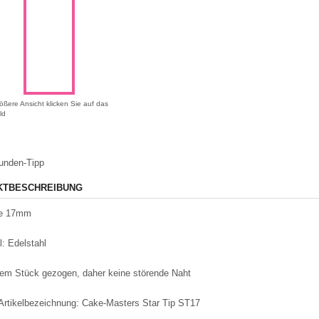
ößere Ansicht klicken Sie auf das
ld
unden-Tipp
KTBESCHREIBUNG
le 17mm
l: Edelstahl
nem Stück gezogen, daher keine störende Naht
-Artikelbezeichnung: Cake-Masters Star Tip ST17