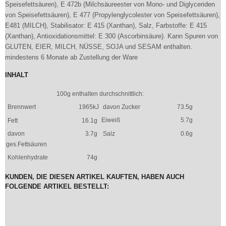
Speisefettsäuren), E 472b (Milchsäureester von Mono- und Diglyceriden
von Speisefettsäuren), E 477 (Propylenglycolester von Speisefettsäuren),
E481 (MILCH), Stabilisator: E 415 (Xanthan), Salz, Farbstoffe: E 415
(Xanthan), Antioxidationsmittel: E 300 (Ascorbinsäure). Kann Spuren von
GLUTEN, EIER, MILCH, NÜSSE, SOJA und SESAM enthalten.
mindestens 6 Monate ab Zustellung der Ware
INHALT
100g enthalten durchschnittlich:
Brennwert
1965kJ
davon Zucker
73.5g
Eiweiß
5.7g
Fett
16.1g
davon
3.7g
Salz
0.6g
ges.Fettsäuren
Kohlenhydrate
74g
KUNDEN, DIE DIESEN ARTIKEL KAUFTEN, HABEN AUCH
FOLGENDE ARTIKEL BESTELLT: