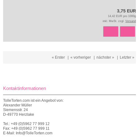
3,75 EUR
14,42 EUR pro 1000g
inkl. MwSt. zzgl.
Versand
« Erster
|
« vorheriger
|
nächster »
|
Letzter »
Kontaktinformationen
TolleTorten.com ist ein Angebot von:
Alexander Müller
Siemensstr. 24
D-49770 Herzlake
Tel.: +49 (0)5962 77 999 12
Fax: +49 (0)5962 77 999 11
E-Mail: Info@TolleTorten.com