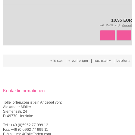
10,95 EUR
inkl. MwSt. zzgl.
Versand
« Erster
|
« vorheriger
|
nächster »
|
Letzter »
Kontaktinformationen
TolleTorten.com ist ein Angebot von:
Alexander Müller
Siemensstr. 24
D-49770 Herzlake
Tel.: +49 (0)5962 77 999 12
Fax: +49 (0)5962 77 999 11
E-Mail: Info@TolleTorten.com