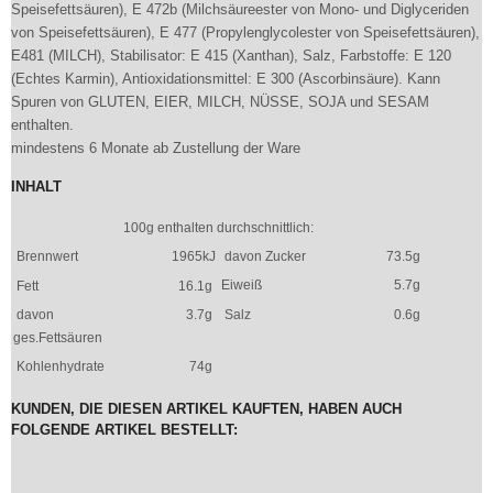
Speisefettsäuren), E 472b (Milchsäureester von Mono- und Diglyceriden
von Speisefettsäuren), E 477 (Propylenglycolester von Speisefettsäuren),
E481 (MILCH), Stabilisator: E 415 (Xanthan), Salz, Farbstoffe: E 120
(Echtes Karmin), Antioxidationsmittel: E 300 (Ascorbinsäure). Kann
Spuren von GLUTEN, EIER, MILCH, NÜSSE, SOJA und SESAM
enthalten.
mindestens 6 Monate ab Zustellung der Ware
INHALT
100g enthalten durchschnittlich:
Brennwert
1965kJ
davon Zucker
73.5g
Eiweiß
5.7g
Fett
16.1g
davon
3.7g
Salz
0.6g
ges.Fettsäuren
Kohlenhydrate
74g
KUNDEN, DIE DIESEN ARTIKEL KAUFTEN, HABEN AUCH
FOLGENDE ARTIKEL BESTELLT: