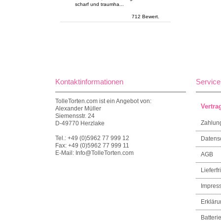
scharf und traumha...
712 Bewert.
Kontaktinformationen
Service
TolleTorten.com ist ein Angebot von:
Vertra
Alexander Müller
Siemensstr. 24
Zahlun
D-49770 Herzlake
Tel.: +49 (0)5962 77 999 12
Datens
Fax: +49 (0)5962 77 999 11
E-Mail: Info@TolleTorten.com
AGB
Lieferfri
Impres
Erkläru
Batteri