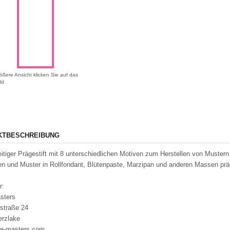
ößere Ansicht klicken Sie auf das
ld
KTBESCHREIBUNG
itiger Prägestift mit 8 unterschiedlichen Motiven zum Herstellen von Muster
n und Muster in Rollfondant, Blütenpaste, Marzipan und anderen Massen prä
r:
sters
straße 24
erzlake
e-masters.com