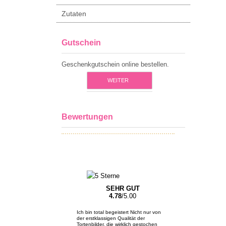
Zutaten
Gutschein
Geschenkgutschein online bestellen.
WEITER
Bewertungen
SEHR GUT
4.78
/5.00
Ich bin total begeistert Nicht nur von
der erstklassigen Qualität der
Tortenbilder, die wirklich gestochen