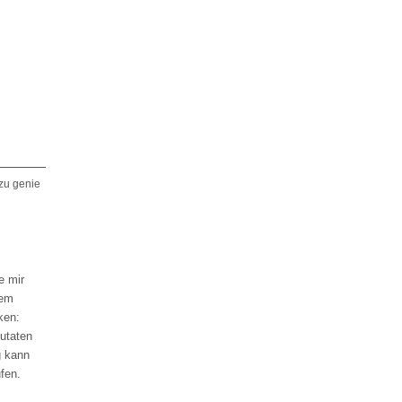
zu genie
e mir
dem
ken:
zutaten
g kann
fen.