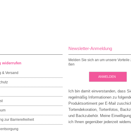
Newsletter-Anmeldung
Melden Sie sich an um unsere Vorteile 
g widerrufen
ßen
g & Versand
ANMELDEN
chutz
Ich bin damit einverstanden, dass Si
regelmäßig Informationen zu folgen
st
Produktsortiment per E-Mail zuschic
Tortendekoration, Tortenfotos, Back
sum
und Backzubehör. Meine Einwilligun
ng zur Barrierefreiheit
ich Ihnen gegenüber jederzeit widerru
eentsorgung