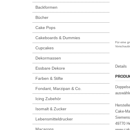
Backformen
Bücher
Cake Pops
Cakeboards & Dummies
Für eine gr
Vorschaubi
Cupcakes
Dekormassen
Details
Essbare Dekore
PRODU
Farben & Stifte
Doppelse
Fondant, Marzipan & Co.
auswähle
Icing Zubehör
Herstelle
Isomalt & Zucker
Cake-Ma
Siemens
Lebensmitteldrucker
49770 H
Macarons
www.cak