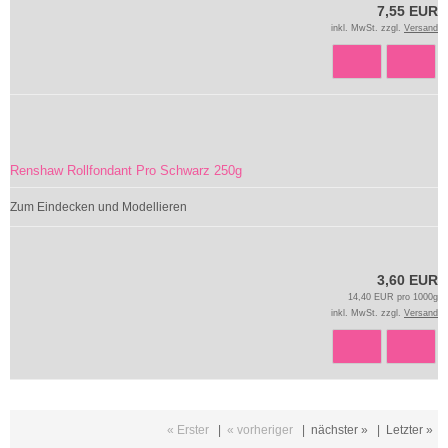
7,55 EUR
inkl. MwSt. zzgl.
Versand
Renshaw Rollfondant Pro Schwarz 250g
Zum Eindecken und Modellieren
3,60 EUR
14,40 EUR pro 1000g
inkl. MwSt. zzgl.
Versand
« Erster
|
« vorheriger
|
nächster »
|
Letzter »