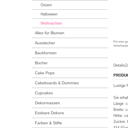
Ostern
Halloween
Weihnachten
Alles für Blumen
Für eine gr
Ausstecher
Vorschaubi
Backformen
Bücher
Details
Z
Cake Pops
PRODU
Cakeboards & Dummies
Lustige 
Cupcakes
Sie erha
Dekormassen
Länge: 
Breite: 
Essbare Dekore
Höhe: c
Zucker, 
Farben & Stifte
414 (Gum