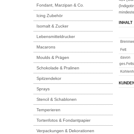
Fondant, Marzipan & Co.
(Indigot
mindeste
Icing Zubehör
INHALT
Isomalt & Zucker
Lebensmitteldrucker
Brennwe
Macarons
Fett
Moulds & Prägen
davon
ges.Fett
Schokolade & Pralinen
Kohlenh
Spitzendekor
KUNDEN
Sprays
Stencil & Schablonen
Temperieren
Tortenfotos & Fondantpapier
Verpackungen & Dekorationen