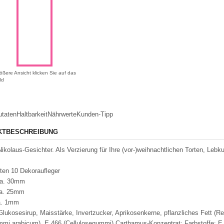
ößere Ansicht klicken Sie auf das
ld
utaten
Haltbarkeit
Nährwerte
Kunden-Tipp
KTBESCHREIBUNG
Nikolaus-Gesichter. Als Verzierung für Ihre (vor-)weihnachtlichen Torten, Leb
lten 10 Dekoraufleger
ca. 30mm
ca. 25mm
a. 1mm
Glukosesirup, Maisstärke, Invertzucker, Aprikosenkerne, pflanzliches Fett (Rei
mi arabicum), E 466 (Cellulosegummi) Carthamus-Konzentrat; Farbstoffe: E 