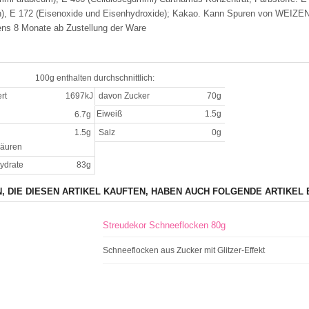
in), E 172 (Eisenoxide und Eisenhydroxide); Kakao. Kann Spuren von WEIZE
ns 8 Monate ab Zustellung der Ware
100g enthalten durchschnittlich:
rt
1697kJ
davon Zucker
70g
Eiweiß
1.5g
6.7g
1.5g
Salz
0g
säuren
ydrate
83g
, DIE DIESEN ARTIKEL KAUFTEN, HABEN AUCH FOLGENDE ARTIKEL 
Streudekor Schneeflocken 80g
Schneeflocken aus Zucker mit Glitzer-Effekt