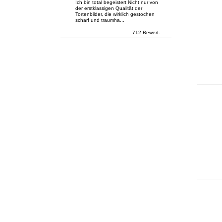
Ich bin total begeistert Nicht nur von
der erstklassigen Qualität der
Tortenbilder, die wirklich gestochen
scharf und traumha...
712 Bewert.