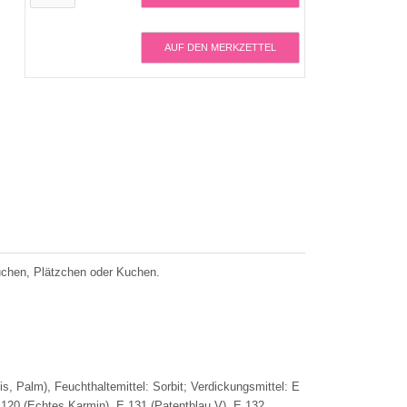
AUF DEN MERKZETTEL
kuchen, Plätzchen oder Kuchen.
s, Palm), Feuchthaltemittel: Sorbit; Verdickungsmittel: E
120 (Echtes Karmin), E 131 (Patentblau V), E 132