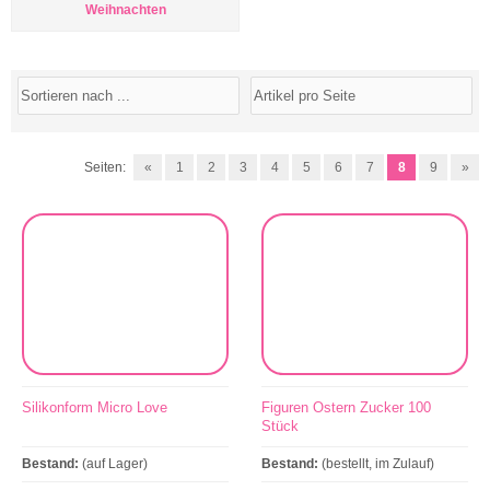
Weihnachten
Seiten:
«
1
2
3
4
5
6
7
8
9
»
Silikonform Micro Love
Figuren Ostern Zucker 100
Stück
Bestand:
(auf Lager)
Bestand:
(bestellt, im Zulauf)