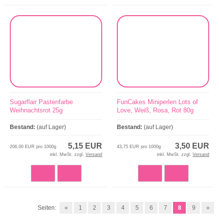
Sugarflair Pastenfarbe
FunCakes Miniperlen Lots of
Weihnachtsrot 25g
Love, Weiß, Rosa, Rot 80g
Bestand:
(auf Lager)
Bestand:
(auf Lager)
5,15 EUR
3,50 EUR
206,00 EUR pro 1000g
43,75 EUR pro 1000g
inkl. MwSt. zzgl.
Versand
inkl. MwSt. zzgl.
Versand
Seiten:
«
1
2
3
4
5
6
7
8
9
»