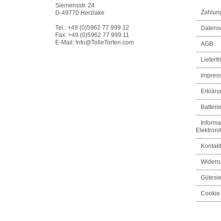
Siemensstr. 24
Zahlun
D-49770 Herzlake
Tel.: +49 (0)5962 77 999 12
Datens
Fax: +49 (0)5962 77 999 11
E-Mail: Info@TolleTorten.com
AGB
Lieferfri
Impres
Erkläru
Batteri
Informa
Elektroni
Kontakt
Widerru
Gütesi
Cookie 