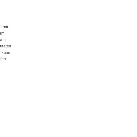
e mir
dem
ken:
zutaten
g kann
fen.