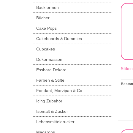
Backformen
Bücher
Cake Pops
Cakeboards & Dummies
Cupcakes
Dekormassen
Siliko
Essbare Dekore
Farben & Stifte
Besta
Fondant, Marzipan & Co.
Icing Zubehör
Isomalt & Zucker
Lebensmitteldrucker
Macarons