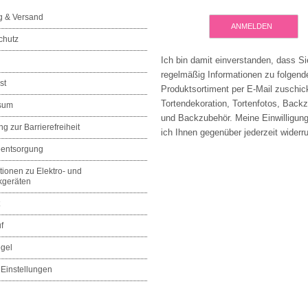
g & Versand
ANMELDEN
chutz
Ich bin damit einverstanden, dass Si
regelmäßig Informationen zu folgen
st
Produktsortiment per E-Mail zuschic
Tortendekoration, Tortenfotos, Back
sum
und Backzubehör. Meine Einwilligun
ng zur Barrierefreiheit
ich Ihnen gegenüber jederzeit widerru
eentsorgung
tionen zu Elektro- und
kgeräten
f
egel
Einstellungen