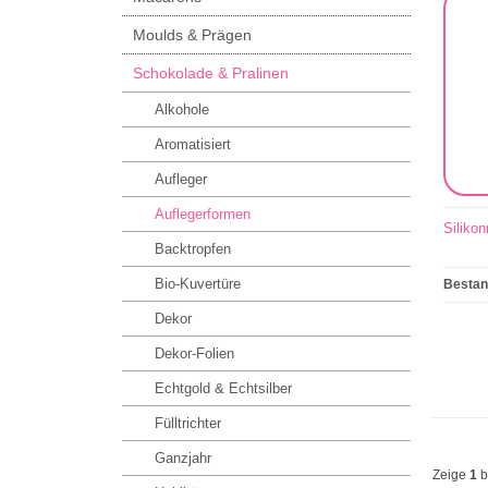
Moulds & Prägen
Schokolade & Pralinen
Alkohole
Aromatisiert
Aufleger
Auflegerformen
Silikon
Backtropfen
Bio-Kuvertüre
Besta
Dekor
Dekor-Folien
Echtgold & Echtsilber
Fülltrichter
Ganzjahr
Zeige
1
b