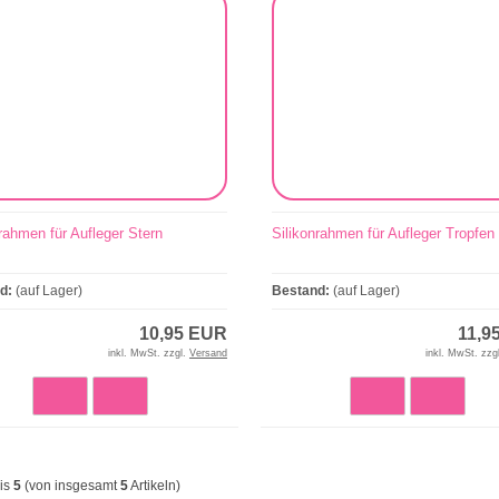
rahmen für Aufleger Stern
Silikonrahmen für Aufleger Tropfen
nd:
(auf Lager)
Bestand:
(auf Lager)
10,95 EUR
11,9
inkl. MwSt. zzgl.
Versand
inkl. MwSt. zzg
is
5
(von insgesamt
5
Artikeln)