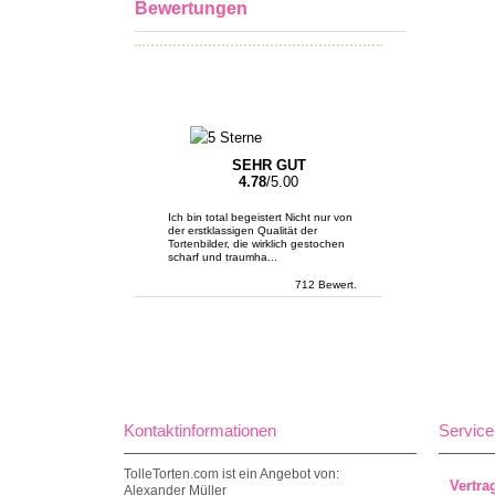
Bewertungen
SEHR GUT
4.78
/5.00
Ich bin total begeistert Nicht nur von
der erstklassigen Qualität der
Tortenbilder, die wirklich gestochen
scharf und traumha...
712 Bewert.
Kontaktinformationen
Service
TolleTorten.com ist ein Angebot von:
Vertra
Alexander Müller